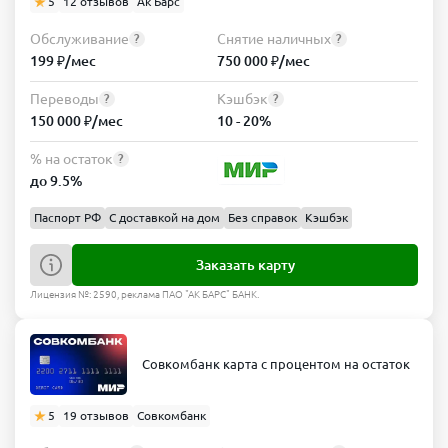
5
12 отзывов
Ак Барс
Обслуживание
Снятие наличных
?
?
199 ₽/мес
750 000 ₽/мес
Переводы
Кэшбэк
?
?
150 000 ₽/мес
10 - 20%
% на остаток
?
до 9.5%
Паспорт РФ
С доставкой на дом
Без справок
Кэшбэк
Заказать карту
Лицензия №: 2590, реклама ПАО "АК БАРС" БАНК.
Совкомбанк карта с процентом на остаток
5
19 отзывов
Совкомбанк