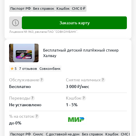
Паспорт РФ
Без справок
Кэшбэк
СМС 0 ₽
Заказать карту
Лицензия №: 963, реклама ПАО "СОВКОМБАНК".
Бесплатный детский платёжный стикер
Халвау
5
7 отзывов
Совкомбанк
Обслуживание
Снятие наличных
?
?
Бесплатно
3 000 ₽/мес
Переводы
Кэшбэк
?
?
Не установлено
1 - 5%
% на остаток
?
до 0%
Паспорт РФ
Снилс
С доставкой на дом
Без справок
Кэшбэк
СМС 0 ₽