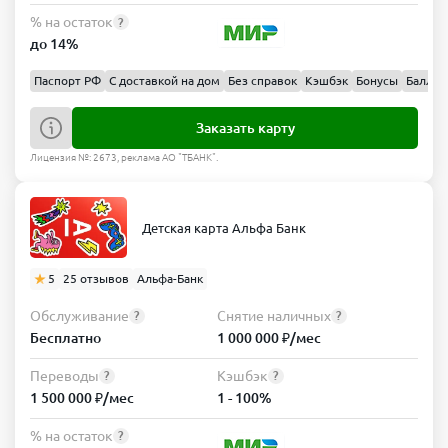
% на остаток
?
до 14%
Паспорт РФ
С доставкой на дом
Без справок
Кэшбэк
Бонусы
Баллы
Заказать карту
Лицензия №: 2673, реклама АО "ТБАНК".
Детская карта Альфа Банк
5
25 отзывов
Альфа-Банк
Обслуживание
Снятие наличных
?
?
Бесплатно
1 000 000 ₽/мес
Переводы
Кэшбэк
?
?
1 500 000 ₽/мес
1 - 100%
% на остаток
?