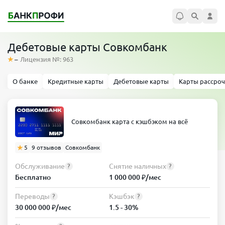
Дебетовые карты Совкомбанк
–
Лицензия №: 963
О банке
Кредитные карты
Дебетовые карты
Карты рассро
Совкомбанк карта с кэшбэком на всё
5
9 отзывов
Совкомбанк
Обслуживание
Снятие наличных
?
?
Бесплатно
1 000 000 ₽/мес
Переводы
Кэшбэк
?
?
30 000 000 ₽/мес
1.5 - 30%