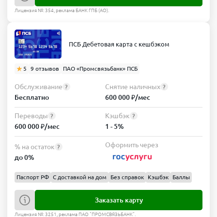
Лицензия №: 354, реклама БАНК ГПБ (АО).
ПСБ Дебетовая карта с кешбэком
5
9 отзывов
ПАО «Промсвязьбанк» ПСБ
Обслуживание
Снятие наличных
?
?
Бесплатно
600 000 ₽/мес
Переводы
Кэшбэк
?
?
600 000 ₽/мес
1 - 5%
Оформить через
% на остаток
?
до 0%
Паспорт РФ
С доставкой на дом
Без справок
Кэшбэк
Баллы
Заказать карту
Лицензия №: 3251, реклама ПАО "ПРОМСВЯЗЬБАНК".