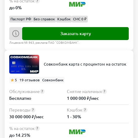
% на остаток
?
до 0%
Паспорт РФ
Без справок
Кэшбэк
СМС 0 ₽
Заказать карту
Лицензия №: 963, реклама ПАО "СОВКОМБАНК".
Совкомбанк карта с процентом на остаток
5
19 отзывов
Совкомбанк
Обслуживание
Снятие наличных
?
?
Бесплатно
1 000 000 ₽/мес
Переводы
Кэшбэк
?
?
30 000 000 ₽/мес
1 - 30%
% на остаток
?
до 14.25%