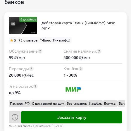
банков
6 дизайнов
Дебетовая карта ТБанк (Тинькофф) Блэк
МИР
5
75 отзывов
Т-Банк (Тинькофф)
Обслуживание
Снятие наличных
?
?
99 ₽/мес
500 000 ₽/мес
Переводы
Кэшбэк
?
?
20 000 ₽/мес
1 - 30%
% на остаток
?
до 9%
Паспорт РФ
С доставкой на дом
Без справок
Кэшбэк
Бонусы
Баллы
Заказать карту
Лицензия №: 2673, реклама АО "ТБАНК".