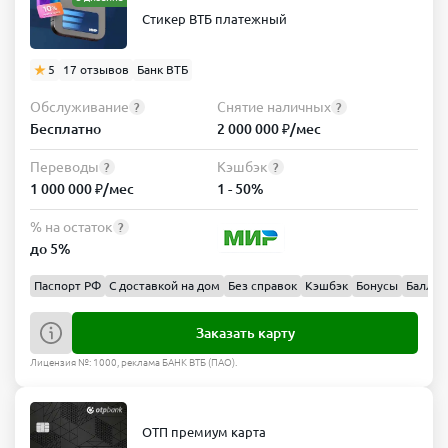
Стикер ВТБ платежный
5
17 отзывов
Банк ВТБ
Обслуживание
Снятие наличных
?
?
Бесплатно
2 000 000 ₽/мес
Переводы
Кэшбэк
?
?
1 000 000 ₽/мес
1 - 50%
% на остаток
?
до 5%
Паспорт РФ
С доставкой на дом
Без справок
Кэшбэк
Бонусы
Баллы
Заказать карту
Лицензия №: 1000, реклама БАНК ВТБ (ПАО).
ОТП премиум карта