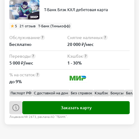
Т-Банк Блэк КХЛ дебетовая карта
5
21 отзыв
Т-Банк (Тинькофф)
Обслуживание
Снятие наличных
?
?
Бесплатно
20 000 ₽/мес
Переводы
Кэшбэк
?
?
5 000 ₽/мес
1 - 30%
% на остаток
?
до 9%
Паспорт РФ
С доставкой на дом
Без справок
Кэшбэк
Бонусы
Баллы
Заказать карту
Лицензия №: 2673, реклама АО "ТБАНК".