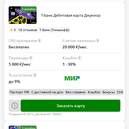
3 дизайна
Т-Банк Дебетовая карта Джуниор
5
18 отзывов
Т-Банк (Тинькофф)
Обслуживание
Снятие наличных
?
?
Бесплатно
20 000 ₽/мес
Переводы
Кэшбэк
?
?
5 000 ₽/мес
1 - 30%
% на остаток
?
до 9%
Паспорт РФ
С доставкой на дом
Без справок
Кэшбэк
Бонусы
СМС 0 
Заказать карту
Лицензия №: 2673, реклама АО "ТБАНК".
3 дизайна