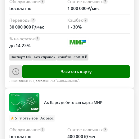
Обслуживание
Снятие наличных
?
?
Бесплатно
1 000 000 ₽/мес
Переводы
Кэшбэк
?
?
30 000 000 ₽/мес
1 - 30%
% на остаток
?
до 14.25%
Паспорт РФ
Без справок
Кэшбэк
СМС 0 ₽
Заказать карту
Лицензия №: 963, реклама ПАО "СОВКОМБАНК".
Ак Барс: дебетовая карта МИР
5
9 отзывов
Ак Барс
Обслуживание
Снятие наличных
?
?
Бесплатно
400 000 ₽/мес