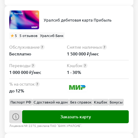
Уралсиб дебетовая карта Прибыль
5
5 отзывов
Уралсиб Банк
Обслуживание
Снятие наличных
?
?
Бесплатно
1 500 000 ₽/мес
Переводы
Кэшбэк
?
?
1 000 000 ₽/мес
1 - 30%
% на остаток
?
до 12%
Паспорт РФ
С доставкой на дом
Без справок
Кэшбэк
Бонусы
Заказать карту
Лицензия №: 2275, реклама ПАО "БАНК УРАЛСИБ".