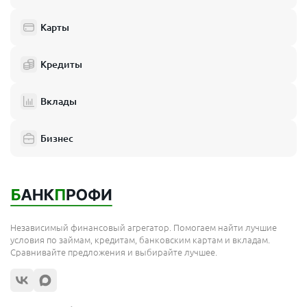
Аксай
Алатырь
Алейск
Карты
Александров
Алексеевка
Алексин
Кредиты
Амурск
Апрелевка
Арамиль
Вклады
Ардатов
Арзамас
Асино
Бизнес
Ачинск
Аша
Бабаево
Байкальск
Баймак
Березники
Благодарный
Независимый финансовый агрегатор. Помогаем найти лучшие
Бобров
условия по займам, кредитам, банковским картам и вкладам.
Болотное
Сравнивайте предложения и выбирайте лучшее.
Большой Камень
Борзя
Брянск
Буй