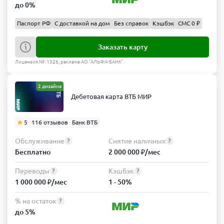
до 0%
Паспорт РФ
С доставкой на дом
Без справок
Кэшбэк
СМС 0 ₽
Заказать карту
Лицензия №: 1326, реклама АО "АЛЬФА-БАНК".
2 дизайна
Дебетовая карта ВТБ МИР
5
116 отзывов
Банк ВТБ
Обслуживание
Снятие наличных
?
?
Бесплатно
2 000 000 ₽/мес
Переводы
Кэшбэк
?
?
1 000 000 ₽/мес
1 - 50%
% на остаток
?
до 5%