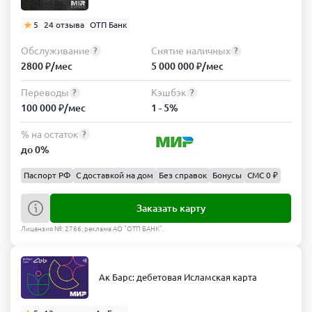
5
24 отзыва
ОТП Банк
Обслуживание
Снятие наличных
?
?
2800 ₽/мес
5 000 000 ₽/мес
Переводы
Кэшбэк
?
?
100 000 ₽/мес
1 - 5%
% на остаток
?
до 0%
Паспорт РФ
С доставкой на дом
Без справок
Бонусы
СМС 0 ₽
Заказать карту
Лицензия №: 2766, реклама АО "ОТП БАНК".
Ак Барс: дебетовая Исламская карта