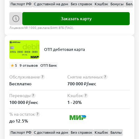
Паспорт РФ
С доставкой на дом
Без справок
Кэшбэк
Бонусы
Баллы
Заказать карту
Лицензия №: 1000, реклама БАНК ВТБ (ПАО).
ОТП дебетовая карта
5
9 отзывов
ОТП Банк
Обслуживание
Снятие наличных
?
?
Бесплатно
700 000 ₽/мес
Переводы
Кэшбэк
?
?
100 000 ₽/мес
1 - 20%
% на остаток
?
до 12.5%
Паспорт РФ
С доставкой на дом
Без справок
Кэшбэк
Баллы