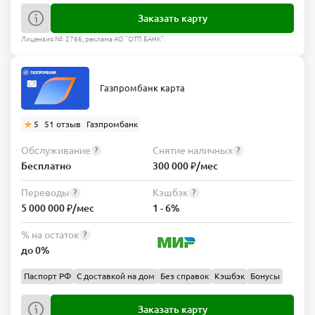
Заказать карту
Лицензия №: 2766, реклама АО "ОТП БАНК".
Газпромбанк карта
5
51 отзыв
Газпромбанк
Обслуживание
Снятие наличных
?
?
Бесплатно
300 000 ₽/мес
Переводы
Кэшбэк
?
?
5 000 000 ₽/мес
1 - 6%
% на остаток
?
до 0%
Паспорт РФ
С доставкой на дом
Без справок
Кэшбэк
Бонусы
Заказать карту