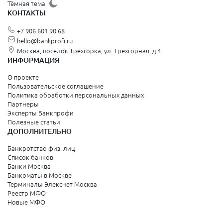
Валдай
Тёмная тема
Вельск
КОНТАКТЫ
Вилюйск
Волжск
+7 906 601 90 68
Волхов
hello@bankprofi.ru
Воткинск
Москва, посёлок Трёхгорка, ул. Трёхгорная, д.4
Вязьма
ИНФОРМАЦИЯ
Горно-Алтайск
Грязи
О проекте
Губкинский
Пользовательское соглашение
Гусев
Политика обработки персональных данных
Данилов
Партнеры
Дербент
Эксперты Банкпрофи
Димитровград
Полезные статьи
Долинск
ДОПОЛНИТЕЛЬНО
Елизово
Ершов
Банкротство физ. лиц
Железногорск
Список банков
Жердевка
Банки Москва
Жигулёвск
Банкоматы в Москве
Жирновск
Терминалы Элекснет Москва
Заволжск
Реестр МФО
Закаменск
Новые МФО
Заполярный
Инта