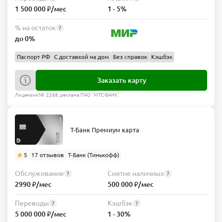
1 500 000 ₽/мес
1 - 5%
% на остаток
?
до 0%
Паспорт РФ
С доставкой на дом
Без справок
Кэшбэк
Заказать карту
Лицензия №: 2268, реклама ПАО "МТС-БАНК".
Т-Банк Премиум карта
5
17 отзывов
Т-Банк (Тинькофф)
Обслуживание
Снятие наличных
?
?
2990 ₽/мес
500 000 ₽/мес
Переводы
Кэшбэк
?
?
5 000 000 ₽/мес
1 - 30%