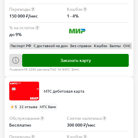
Переводы
Кэшбэк
?
?
150 000 ₽/мес
1 - 4%
% на остаток
?
до 9%
Паспорт РФ
С доставкой на дом
Без справок
Кэшбэк
Баллы
СМС 0 ₽
Заказать карту
Лицензия №: 2590, реклама ПАО "АК БАРС" БАНК.
МТС дебетовая карта
5
22 отзыва
МТС Банк
Обслуживание
Снятие наличных
?
?
Бесплатно
300 000 ₽/мес
Переводы
Кэшбэк
?
?