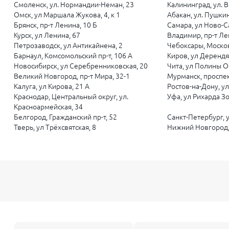
Смоленск, ул. Нормандии-Неман, 23
Калининград, ул. В.
Омск, ул Маршала Жукова, 4, к 1
Абакан, ул. Пушкина
Брянск, пр-т Ленина, 10 Б
Самара, ул Ново-С
Курск, ул Ленина, 67
Владимир, пр-т Ле
Петрозаводск, ул Антикайнена, 2
Чебоксары, Москов
Барнаул, Комсомольский пр-т, 106 А
Киров, ул Дерендя
Новосибирск, ул Серебренниковская, 20
Чита, ул Полины О
Великий Новгород, пр-т Мира, 32-1
Мурманск, проспек
Калуга, ул Кирова, 21 А
Ростов-на-Дону, у
Краснодар, Центральный округ, ул.
Уфа, ул Рихарда Зо
Красноармейская, 34
Белгород, Гражданский пр-т, 52
Санкт-Петербург, 
Тверь, ул Трёхсвятская, 8
Нижний Новгород, 