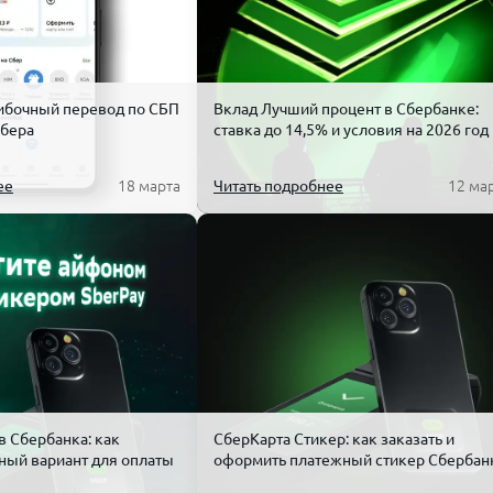
ибочный перевод по СБП
Вклад Лучший процент в Сбербанке:
Сбера
ставка до 14,5% и условия на 2026 год
ее
18 марта
Читать подробнее
12 ма
в Сбербанка: как
СберКарта Стикер: как заказать и
ный вариант для оплаты
оформить платежный стикер Сбербан