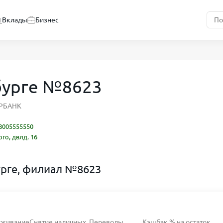
Вклады
Бизнес
бурге №8623
ЕРБАНК
8005555550
го, двлд. 16
урге, филиал №8623
уживание
Снятие наличных
Переводы
Кэшбэк
% на остаток