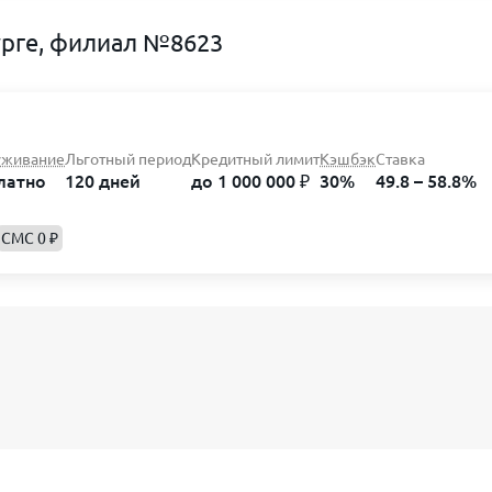
урге, филиал №8623
уживание
Льготный период
Кредитный лимит
Кэшбэк
Ставка
латно
120 дней
до 1 000 000 ₽
30%
49.8 – 58.8%
СМС 0 ₽