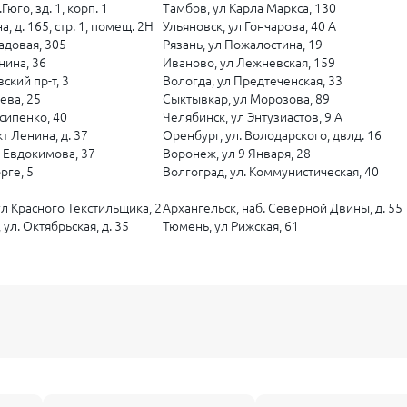
Гюго, зд. 1, корп. 1
Тамбов, ул Карла Маркса, 130
, д. 165, стр. 1, помещ. 2Н
Ульяновск, ул Гончарова, 40 А
адовая, 305
Рязань, ул Пожалостина, 19
нина, 36
Иваново, ул Лежневская, 159
ский пр-т, 3
Вологда, ул Предтеченская, 33
ева, 25
Сыктывкар, ул Морозова, 89
сипенко, 40
Челябинск, ул Энтузиастов, 9 А
т Ленина, д. 37
Оренбург, ул. Володарского, двлд. 16
л Евдокимова, 37
Воронеж, ул 9 Января, 28
рге, 5
Волгоград, ул. Коммунистическая, 40
ул Красного Текстильщика, 2
Архангельск, наб. Северной Двины, д. 55
ул. Октябрьская, д. 35
Тюмень, ул Рижская, 61