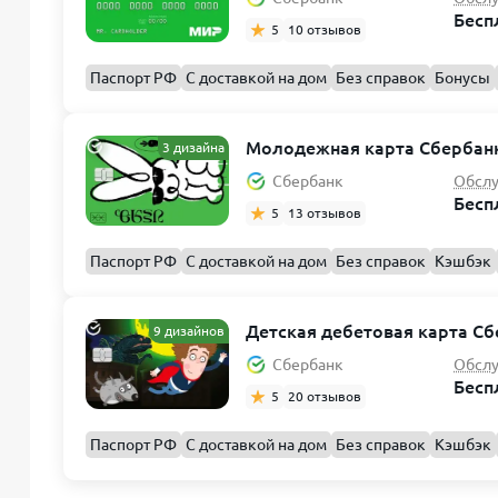
Бесп
5
10 отзывов
Паспорт РФ
С доставкой на дом
Без справок
Бонусы
Молодежная карта Сбербан
3 дизайна
Сбербанк
Обсл
Бесп
5
13 отзывов
Паспорт РФ
С доставкой на дом
Без справок
Кэшбэк
Детская дебетовая карта Сб
9 дизайнов
Сбербанк
Обсл
Бесп
5
20 отзывов
Паспорт РФ
С доставкой на дом
Без справок
Кэшбэк