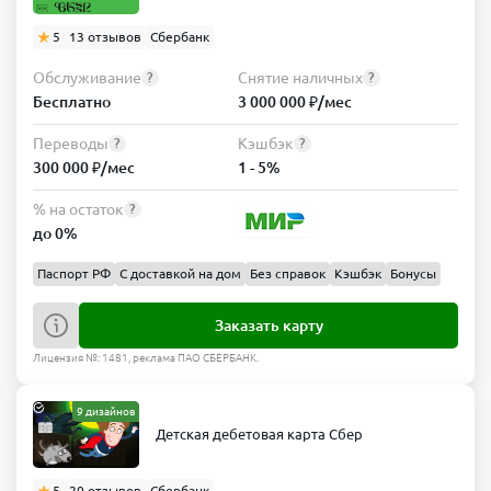
5
13 отзывов
Сбербанк
Обслуживание
Снятие наличных
?
?
Бесплатно
3 000 000 ₽/мес
Переводы
Кэшбэк
?
?
300 000 ₽/мес
1 - 5%
% на остаток
?
до 0%
Паспорт РФ
С доставкой на дом
Без справок
Кэшбэк
Бонусы
Заказать карту
Лицензия №: 1481, реклама ПАО СБЕРБАНК.
9 дизайнов
Детская дебетовая карта Сбер
5
20 отзывов
Сбербанк