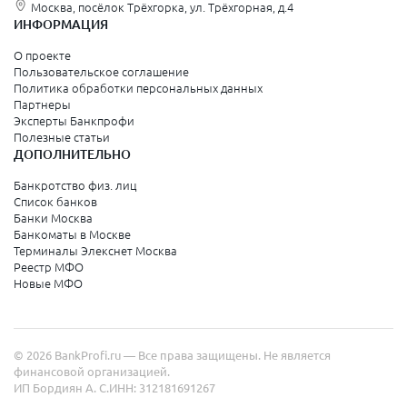
Москва, посёлок Трёхгорка, ул. Трёхгорная, д.4
ИНФОРМАЦИЯ
О проекте
Пользовательское соглашение
Политика обработки персональных данных
Партнеры
Эксперты Банкпрофи
Полезные статьи
ДОПОЛНИТЕЛЬНО
Банкротство физ. лиц
Список банков
Банки Москва
Банкоматы в Москве
Терминалы Элекснет Москва
Реестр МФО
Новые МФО
© 2026 BankProfi.ru — Все права защищены. Не является
финансовой организацией.
ИП Бордиян А. С.
ИНН: 312181691267