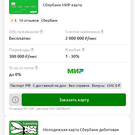
Сбербанк МИР карта
5
10 отзывов
Сбербанк
Обслуживание
Снятие наличных
?
?
Бесплатно
2 000 000 ₽/мес
Переводы
Кэшбэк
?
?
300 000 ₽/мес
1 - 30%
% на остаток
?
до 0%
Паспорт РФ
С доставкой на дом
Без справок
Бонусы
СМС 0 ₽
Заказать карту
Лицензия №: 1481, реклама ПАО СБЕРБАНК.
3 дизайна
Молодежная карта Сбербанк дебетовая