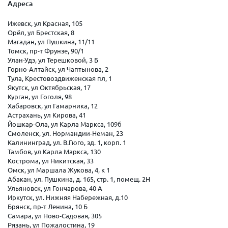
Адреса
Ижевск, ул Красная, 105
Орёл, ул Брестская, 8
Магадан, ул Пушкина, 11/11
Томск, пр-т Фрунзе, 90/1
Улан-Удэ, ул Терешковой, 3 Б
Горно-Алтайск, ул Чаптынова, 2
Тула, Крестовоздвиженская пл, 1
Якутск, ул Октябрьская, 17
Курган, ул Гоголя, 98
Хабаровск, ул Гамарника, 12
Астрахань, ул Кирова, 41
Йошкар-Ола, ул Карла Маркса, 109б
Смоленск, ул. Нормандии-Неман, 23
Калининград, ул. В.Гюго, зд. 1, корп. 1
Тамбов, ул Карла Маркса, 130
Кострома, ул Никитская, 33
Омск, ул Маршала Жукова, 4, к 1
Абакан, ул. Пушкина, д. 165, стр. 1, помещ. 2Н
Ульяновск, ул Гончарова, 40 А
Иркутск, ул. Нижняя Набережная, д.10
Брянск, пр-т Ленина, 10 Б
Самара, ул Ново-Садовая, 305
Рязань, ул Пожалостина, 19