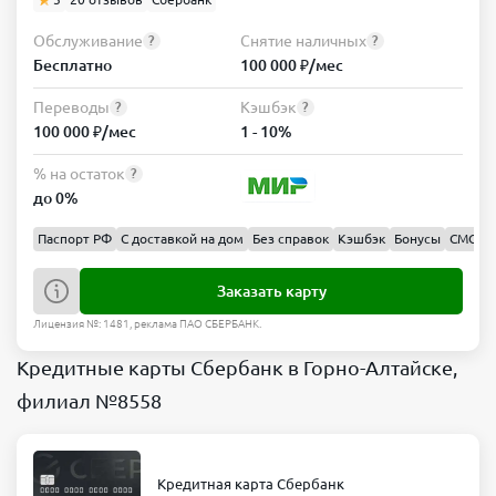
Обслуживание
Снятие наличных
?
?
Бесплатно
100 000 ₽/мес
Переводы
Кэшбэк
?
?
100 000 ₽/мес
1 - 10%
% на остаток
?
до 0%
Паспорт РФ
С доставкой на дом
Без справок
Кэшбэк
Бонусы
СМС 0 
Заказать карту
Лицензия №: 1481, реклама ПАО СБЕРБАНК.
Кредитные карты Сбербанк в Горно-Алтайске,
филиал №8558
Кредитная карта Сбербанк