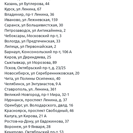
Казань, ул Бутлерова, 44
Курск, ул Ленина, 67
Владимир, пр-т Ленина, 36
Иваново, ул Лежневская, 159
Саранск, ул Большевистская, 30
Петрозаводск, ул Антикайнена, 2
Чебоксары, Московский пр-т, 3
Вологда, ул Предтеченская, 33
Липецк, ул Первомайская, 2
Барнаул, Комсомольский пр-т, 106 А
Киров, ул Дерендяева, 25
Сыктывкар, ул Морозова, 89
Псков, Октябрьский пр-т, д. 23/25
Новосибирск, ул Серебренниковская, 20
Чита, ул Полины Осипенко, 40
Челябинск, ул Энтузиастов, 9 А
Ставрополь, ул. Ленина, 361
Великий Новгород, пр-т Мира, 32-1
Мурманск, проспект Ленина, д. 37
Оренбург, ул. Володарского, двлд. 16
Красноярск, проспект Свободный, 46
Калуга, ул Кирова, 21 А
Ростов-на-Дону, ул Евдокимова, 37
Воронеж, ул 9 Января, 28
Кемерово, Октябрьский пр-т, 53