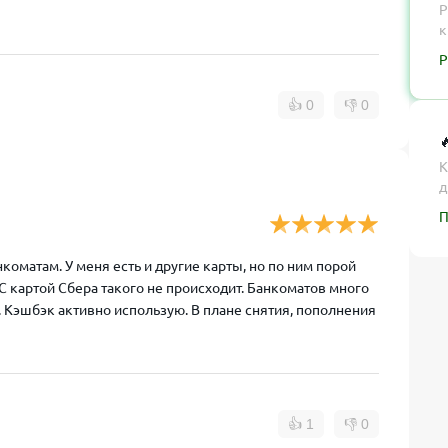
Р
к
Р
👍
0
👎
0

К
д
П
коматам. У меня есть и другие карты, но по ним порой
С картой Сбера такого не происходит. Банкоматов много
. Кэшбэк активно использую. В плане снятия, пополнения
👍
1
👎
0