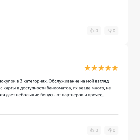
👍
0
👎
0
купок в 3 категориях. Обслуживание на мой взгляд
с карты в доступности банкоматов, их везде много, не
арта дает небольшие бонусы от партнеров и прочее,
👍
0
👎
0