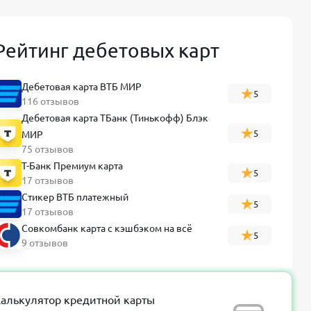
Рейтинг дебетовых карт
Дебетовая карта ВТБ МИР
5
116 отзывов
Дебетовая карта ТБанк (Тинькофф) Блэк
5
МИР
75 отзывов
Т-Банк Премиум карта
5
17 отзывов
Стикер ВТБ платежный
5
17 отзывов
Совкомбанк карта с кэшбэком на всё
5
9 отзывов
алькулятор кредитной карты