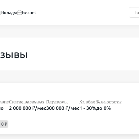
Вклады
Бизнес
тзывы
ание
Снятие наличных
Переводы
Кэшбэк
% на остаток
но
2 000 000 ₽/мес
300 000 ₽/мес
1 - 30%
до 0%
 0 ₽