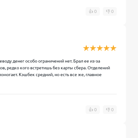
👍
0
👎
0
еводу денег особо ограничений нет. Брал ее из-за
дов, редко кого встретишь без карты сбера. Отделений
помогает. Кэшбек средний, но есть все же, главное
👍
0
👎
0