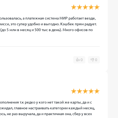
пользовалась, а платежная система МИР работает везде,
исси, это супер удобно и выгодно. Кэшбек прям радует.
до 5 млн в месяц и 500 тыс в день). Много офисов по
👍
0
👎
0
полнения т.к редко у кого нет такой же карты, да и с
ожидал, главное настраивать категории каждый месяц,
ь, не раз выручала, да и практичная она, сбер у всех