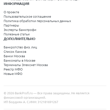
ИНФОРМАЦИЯ
О проекте
Пользовательское соглашение
Политика обработки персональных данных
Партнеры
Эксперты Банкпрофи
Полезные статьи
ДОПОЛНИТЕЛЬНО
Банкротство физ. лиц
Список банков
Банки Москва
Банкоматы в Москве
Терминалы Элекснет Москва
Реестр МФО
Новые МФО
© 2026 BankProfi.ru — Все права защищены. Не является
финансовой организацией.
ИП Бордиян А. С.
ИНН: 312181691267