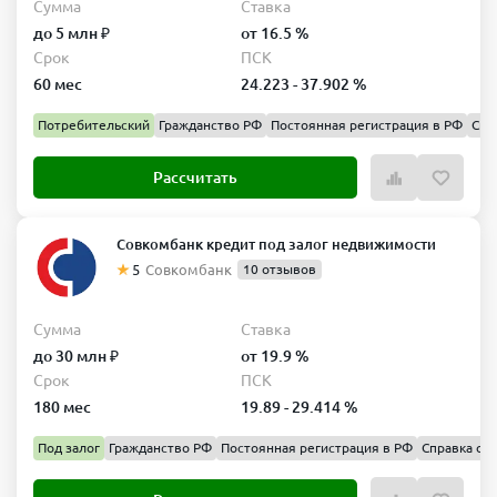
Сумма
Ставка
до 5 млн ₽
от 16.5 %
Срок
ПСК
60 мес
24.223 - 37.902 %
Потребительский
Гражданство РФ
Постоянная регистрация в РФ
Спр
Рассчитать
Совкомбанк кредит под залог недвижимости
5
Совкомбанк
10 отзывов
Сумма
Ставка
до 30 млн ₽
от 19.9 %
Срок
ПСК
180 мес
19.89 - 29.414 %
Под залог
Гражданство РФ
Постоянная регистрация в РФ
Справка о д