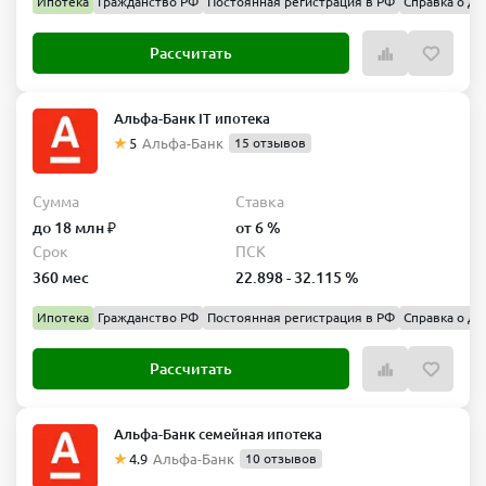
Ипотека
Гражданство РФ
Постоянная регистрация в РФ
Справка о до
Рассчитать
Альфа-Банк IT ипотека
5
Альфа-Банк
15 отзывов
Сумма
Ставка
до 18 млн ₽
от 6 %
Срок
ПСК
360 мес
22.898 - 32.115 %
Ипотека
Гражданство РФ
Постоянная регистрация в РФ
Справка о до
Рассчитать
Альфа-Банк семейная ипотека
4.9
Альфа-Банк
10 отзывов