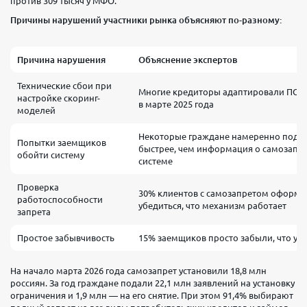
против 309 тысяч у МФО.
Причины нарушений участники рынка объясняют по-разному:
Причина нарушения
Объяснение экспертов
Технические сбои при
Многие кредиторы адаптировали ПО п
настройке скоринг-
в марте 2025 года
моделей
Некоторые граждане намеренно подав
Попытки заемщиков
быстрее, чем информация о самозапре
обойти систему
системе
Проверка
30% клиентов с самозапретом оформля
работоспособности
убедиться, что механизм работает
запрета
Простое забывчивость
15% заемщиков просто забыли, что ус
На начало марта 2026 года самозапрет установили 18,8 млн
россиян. За год граждане подали 22,1 млн заявлений на установку
ограничения и 1,9 млн — на его снятие. При этом 91,4% выбирают