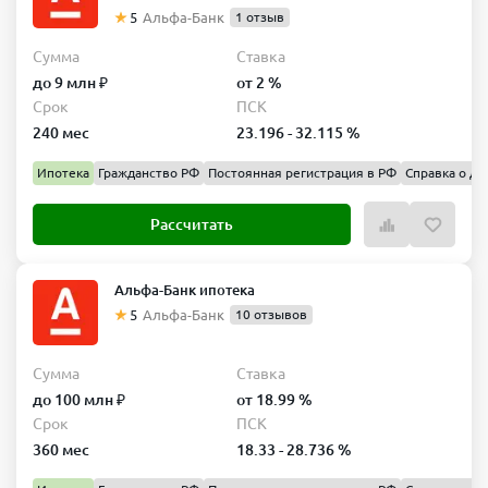
5
Альфа-Банк
1 отзыв
Сумма
Ставка
до 9 млн ₽
от 2 %
Срок
ПСК
240 мес
23.196 - 32.115 %
Ипотека
Гражданство РФ
Постоянная регистрация в РФ
Справка о до
Рассчитать
Альфа-Банк ипотека
5
Альфа-Банк
10 отзывов
Сумма
Ставка
до 100 млн ₽
от 18.99 %
Срок
ПСК
360 мес
18.33 - 28.736 %