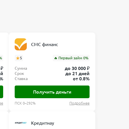
СМС финанс
%
5
🔥 Первый займ 0%
 ₽
до 30 000 ₽
Сумма
ей
до 21 дней
Срок
0%
от 0.8%
Ставка
Получить деньги
ее
ПСК 0–292%
Подробнее
Кредитнау