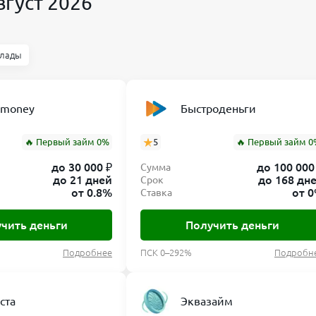
вгуст 2026
лады
nmoney
Быстроденьги
🔥 Первый займ 0%
5
🔥 Первый займ 0
до 30 000 ₽
до 100 000
Сумма
до 21 дней
до 168 дн
Срок
от 0.8%
от 
Ставка
чить деньги
Получить деньги
Подробнее
ПСК 0–292%
Подробн
ста
Эквазайм