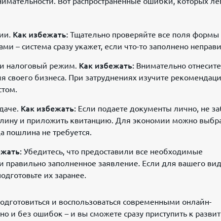
нимательности. Вот распространенные ошибки, которых ле
ии.
Как избежать:
Тщательно проверяйте все поля формы
и – система сразу укажет, если что-то заполнено неправ
ли налоговый режим.
Как избежать:
Внимательно отнесите
 своего бизнеса. При затруднениях изучите рекомендац
стом.
даче.
Как избежать:
Если подаете документы лично, не за
шлину и приложить квитанцию. Для экономии можно выбр
а пошлина не требуется.
ежать:
Убедитесь, что предоставили все необходимые
 и правильно заполненное заявление. Если для вашего ви
одготовьте их заранее.
подготовиться и воспользоваться современными онлайн-
тно и без ошибок – и вы сможете сразу приступить к разви