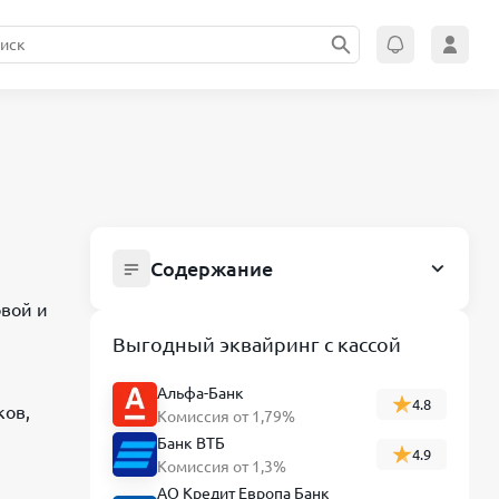
Содержание
Как правильно открыть ИП без
овой и
ошибок: пошаговая инструкция
Выгодный эквайринг с кассой
Что нужно для регистрации ИП
Альфа-Банк
Пошаговая инструкция по открытию
4.8
ков,
Комиссия от 1,79%
ИП
Банк ВТБ
4.9
Типичные ошибки при регистрации
Комиссия от 1,3%
ИП и как их избежать
АО Кредит Европа Банк