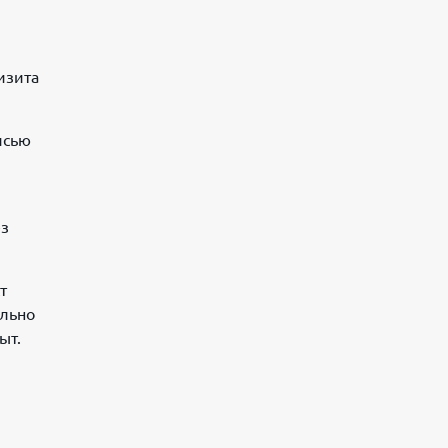
изита
исью
ез
т
ально
ыт.