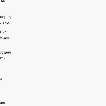
гко
 перед
ильно.
сь к
ии для
будьте
ать
да
тию