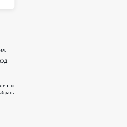
ия.
ВЭД.
тент и
ыбрать