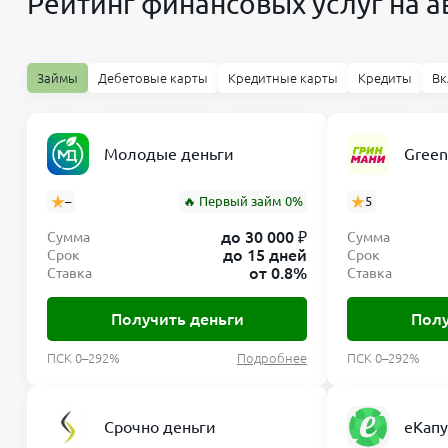
Рейтинг финансовых услуг на а
Займы
Дебетовые карты
Кредитные карты
Кредиты
Вк
Молодые деньги
Gree
–
🔥 Первый займ 0%
5
до 30 000 ₽
Сумма
Сумма
до 15 дней
Срок
Срок
от 0.8%
Ставка
Ставка
Получить деньги
Полу
ПСК 0–292%
Подробнее
ПСК 0–292%
Срочно деньги
еКапу