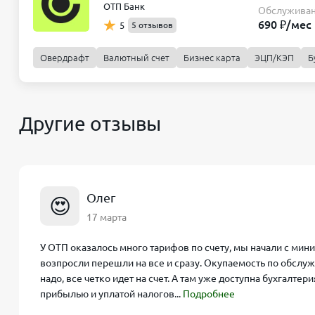
ОТП Банк
Обслужива
690 ₽/мес
5
5 отзывов
Овердрафт
Валютный счет
Бизнес карта
ЭЦП/КЭП
Б
Лёгкий старт
Обслуживание
Переводы юр. лицам
Другие отзывы
690 ₽/мес
10 шт/мес
Уверенный рост
Обслуживание
Переводы юр. лицам
Олег
😍
1 990 ₽/мес
30 шт/мес
17 марта
Уверенный рост Премиум
У ОТП оказалось много тарифов по счету, мы начали с мини
возпросли перешли на все и сразу. Окупаемость по обслуж
Обслуживание
Переводы юр. лицам
надо, все четко идет на счет. А там уже доступна бухгалте
990 ₽/мес
60 шт/мес
прибылью и уплатой налогов...
Подробнее