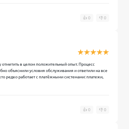
Переводы физ лицам
Вывод наличных с
👍
0
👎
0
600 000 ₽/мес
Безлимит
Переводы физ лицам
Вывод наличных с
Безлимит
Безлимит
гу отметить в целом положительный опыт. Процесс
бно объяснили условия обслуживания и ответили на все
кто редко работает с платёжными системами: платежи,
👍
0
👎
0