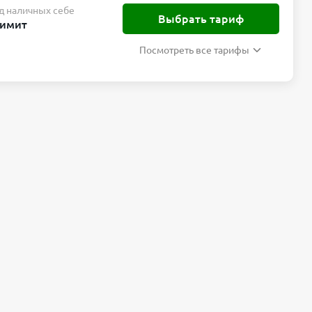
д наличных себе
Выбрать тариф
лимит
Посмотреть все тарифы
Подробнее
Сравнить
ебе
Выбрать тариф
Подробнее
Сравнить
ебе
Выбрать тариф
Подробнее
Сравнить
ебе
Выбрать тариф