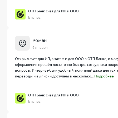
ВЭД без границ
ОТП Банк счет для ИП и ООО
Обслуживание
Переводы юр. лицам
Бизнес
5 990 ₽/мес
Безлимит
Всё и сразу
Роман
😍
Обслуживание
Переводы юр. лицам
6 января
6 990 ₽/мес
Безлимит
Открыл счет для ИП, а затем и для ООО в ОТП Банке, и мо
оформления прошёл достаточно быстро, сотрудники подро
вопросы. Интернет-банк удобный, понятный даже для тех, 
переводы и выписки доступны в несколько...
Подробнее
ОТП Банк счет для ИП и ООО
Бизнес