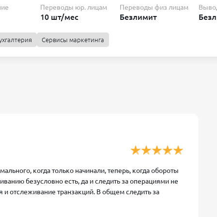
ние
Переводы юр. лицам
Переводы физ лицам
Выво
10 шт/мес
Безлимит
Без
ухгалтерия
Сервисы маркетинга
Переводы физ лицам
Вывод наличных с
Безлимит
Безлимит
Переводы физ лицам
Вывод наличных с
Безлимит
Безлимит
мального, когда только начинали, теперь, когда обороты
иванию безусловно есть, да и следить за операциями не
Переводы физ лицам
Вывод наличных с
рия и отслеживание транзакций. В общем следить за
300 000 ₽/мес
Безлимит