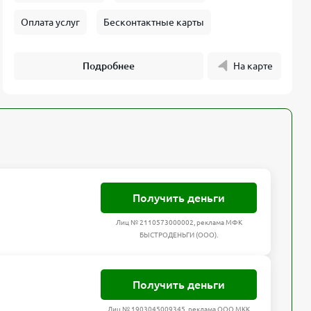
Оплата услуг
Бесконтактные карты
Подробнее
На карте
Получить деньги
Лиц № 2110573000002, реклама МФК
БЫСТРОДЕНЬГИ (ООО).
Получить деньги
Лиц № 1903045009345, реклама ООО МКК