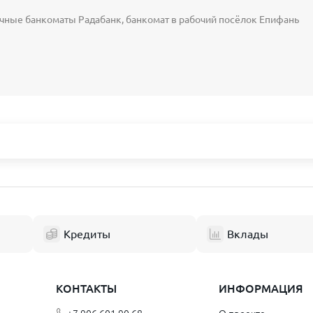
чные банкоматы Радабанк, банкомат в рабочий посёлок Епифань
а Башкортостан
Ярославская область
к
Ярославль
Рыбинск
Кредиты
Вклады
й
Калининградская область
к
Калининград
КОНТАКТЫ
ИНФОРМАЦИЯ