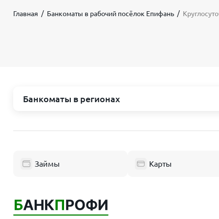
Главная
Банкоматы в рабочий посёлок Епифань
Круглосуто
Банкоматы в регионах
Москва и область
Республик
Пушкино
Нефтекамс
Люберцы
Уфа
Займы
Карты
Балашиха
Октябрьски
Одинцово
Стерлитама
Химки
Салават
Электросталь