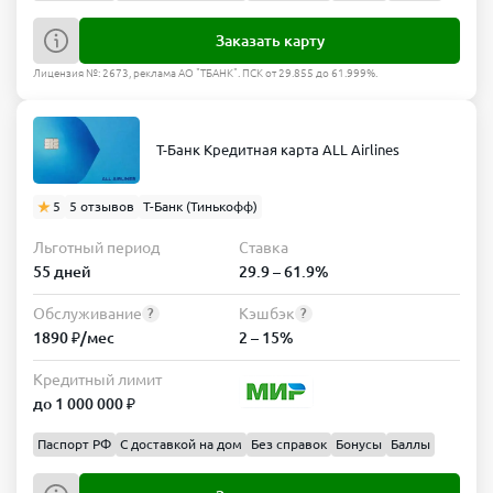
Заказать карту
Лицензия №: 2673, реклама АО "ТБАНК". ПСК от 29.855 до 61.999%.
Т-Банк Кредитная карта ALL Airlines
5
5 отзывов
Т-Банк (Тинькофф)
Льготный период
Ставка
55 дней
29.9 – 61.9%
Обслуживание
Кэшбэк
?
?
1890 ₽/мес
2 – 15%
Кредитный лимит
до 1 000 000 ₽
Паспорт РФ
С доставкой на дом
Без справок
Бонусы
Баллы