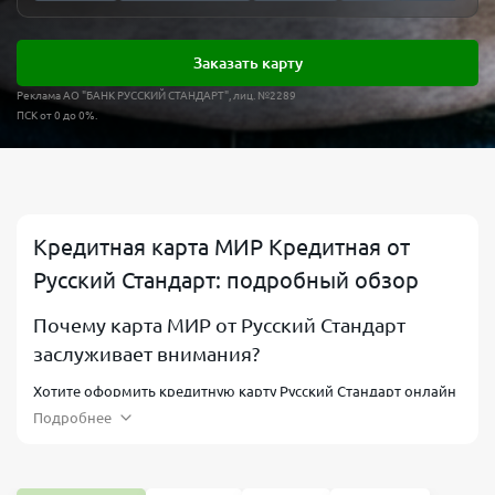
Заказать карту
Реклама АО "БАНК РУССКИЙ СТАНДАРТ", лиц. №2289
ПСК от 0 до 0%.
Кредитная карта МИР Кредитная от
Русский Стандарт: подробный обзор
Почему карта МИР от Русский Стандарт
заслуживает внимания?
Хотите оформить кредитную карту Русский Стандарт онлайн
с реальными преимуществами для повседневных покупок?
Подробнее
Карта «Мир Кредитная» сочетает льготный период до 55
дней, лимит до 1 миллиона рублей и программу кешбэка,
которая возвращает часть потраченных средств. Банк
Русский Стандарт кредитная карта которого доступна