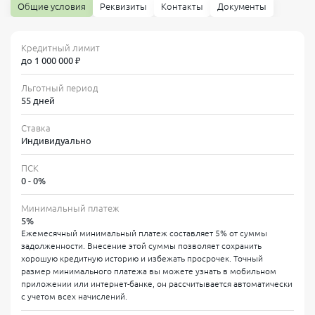
Общие условия
Реквизиты
Контакты
Документы
гражданам РФ от 21 года, предлагает современные условия
без обязательной справки о доходах.
Кредитный лимит
до 1 000 000 ₽
Льготный период
55 дней
Ставка
Индивидуально
ПСК
0 - 0%
Так выглядит дизайн кредитной карты МИР Банк
Русский Стандарт
Минимальный платеж
5%
Преимущества карты
Ежемесячный минимальный платеж составляет 5% от суммы
задолженности. Внесение этой суммы позволяет сохранить
Льготный период до 55 дней
хорошую кредитную историю и избежать просрочек. Точный
размер минимального платежа вы можете узнать в мобильном
Главное преимущество — возможность пользоваться
приложении или интернет-банке, он рассчитывается автоматически
заемными средствами без процентов до 55 дней. Важно
с учетом всех начислений.
помнить: грейс-период действует только на безналичные