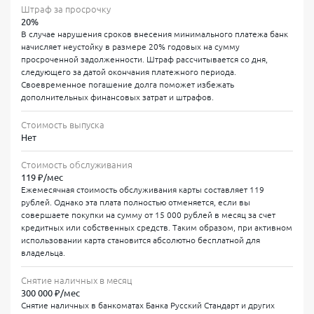
покупки. Снятие наличных и переводы на другие счета сразу
Штраф за просрочку
облагаются комиссией и процентами.
20%
Программа лояльности RS Cashback
В случае нарушения сроков внесения минимального платежа банк
начисляет неустойку в размере 20% годовых на сумму
Особенность карты — программа лояльности RS Cashback.
просроченной задолженности. Штраф рассчитывается со дня,
До 70% кешбэка начисляется за покупки у партнеров банка, а
следующего за датой окончания платежного периода.
до 5% — на категории, которые вы выбираете
Своевременное погашение долга поможет избежать
самостоятельно в мобильном приложении или интернет-
дополнительных финансовых затрат и штрафов.
банке. Это могут быть продукты питания, АЗС, аптеки или
онлайн-кинотеатры. Для получения кешбэка необходимо
Стоимость выпуска
подключить категории до совершения покупки. Бонусы
Нет
зачисляются на специальный счет и могут использоваться
для погашения задолженности по карте.
Стоимость обслуживания
119 ₽/мес
Система кешбэка делает повседневные траты выгоднее:
Ежемесячная стоимость обслуживания карты составляет 119
До 70% бонусов за покупки у партнеров банка
рублей. Однако эта плата полностью отменяется, если вы
совершаете покупки на сумму от 15 000 рублей в месяц за счет
До 5% кешбэка на категории по вашему выбору
кредитных или собственных средств. Таким образом, при активном
(подключаются в мобильном банке)
использовании карта становится абсолютно бесплатной для
владельца.
Бонусы зачисляются на специальный счет и погашают
задолженность
Снятие наличных в месяц
300 000 ₽/мес
Тарифы и комиссии карты
Снятие наличных в банкоматах Банка Русский Стандарт и других