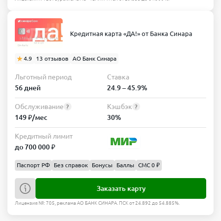
Кредитная карта «ДА!» от Банка Синара
4.9
13 отзывов
АО Банк Синара
Льготный период
Ставка
56 дней
24.9 – 45.9%
Обслуживание
Кэшбэк
?
?
149 ₽/мес
30%
Кредитный лимит
до 700 000 ₽
Паспорт РФ
Без справок
Бонусы
Баллы
СМС 0 ₽
Заказать карту
Лицензия №: 705, реклама АО БАНК СИНАРА. ПСК от 24.892 до 54.885%.