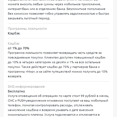
отделении
можете вносить любые суммы через мобильное приложение,
интернет-банк или в отделениях банка. Безлимитное пополнение
Активируйте карту и подключите категории кешбэка в
без комиссии позволяет гибко управлять задолженностью и быстро
мобильном приложении
закрывать льготный период.
Требования банка:
Программы лояльности
Гражданство РФ
Кэшбэк
Возраст от 21 до 75 лет
Кэшбэк
от 1% до 70%
Постоянная регистрация в регионе присутствия банка
Программа лояльности позволяет возвращать часть средств за
повседневные покупки. Клиентам доступен повышенный кэшбэк
до 10% в четырех категориях из десяти и 1% на все остальные
Эксперты банкпрофи.ру рекомендуют перед
покупки. Также действует кэшбэк до 70% у партнеров банка и
оформлением кредитной карты проверить свою
программы «Мир», а на сайте путешествий можно получить до 10%
кредитную историю в Бюро Кредитных Историй — это
возврата.
повышает шансы на одобрение с лучшими условиями.
SMS-информирование
Бесплатно
Карта работает в национальной платежной системе МИР, что
Услуга оповещения об операциях по карте стоит 99 рублей в месяц.
гарантирует бесперебойное обслуживание на территории
СМС и PUSH-уведомления мгновенно поступают на ваш мобильный
Российской Федерации. Для оформления кредитной карты
телефон, помогая контролировать расходы, отслеживать
Русский Стандарт онлайн не требуется справка 2-НДФЛ —
начисление кэшбэка и вовремя узнавать о дате внесения
решение принимается на основе анализа данных анкеты и
минимального платежа. Услуга подключается и отключается в