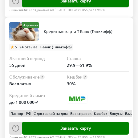
Заказать карту
Лицензия №: 2673, реклама АО "ТБАНК". ПСК от 29.855 до 61.999%.
4 дизайна
Кредитная карта Т-Банк (Тинькофф)
5
24 отзыва
Т-Банк (Тинькофф)
Льготный период
Ставка
55 дней
29.9 – 61.9%
Обслуживание
Кэшбэк
?
?
Бесплатно
30%
Кредитный лимит
до 1 000 000 ₽
Паспорт РФ
С доставкой на дом
Без справок
Кэшбэк
Бонусы
Баллы
Заказать карту
Лицензия №: 2673, реклама АО "ТБАНК". ПСК от 29.855 до 61.999%.