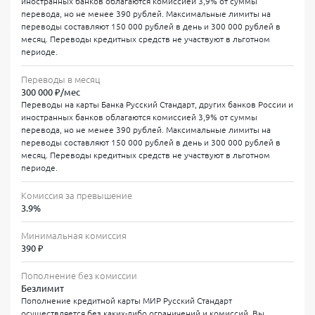
иностранных банков облагаются комиссией 3,9% от суммы
Годовая процентная ставка
от 57,5% до
перевода, но не менее 390 рублей. Максимальные лимиты на
переводы составляют 150 000 рублей в день и 300 000 рублей в
Полная стоимость кредита (ПСК)
от 58,381%
месяц. Переводы кредитных средств не участвуют в льготном
периоде.
*Скидка предоставляется при выполнении условий
Переводы в месяц
активного использования карты согласно тарифам банка.
300 000 ₽/мес
Стоимость обслуживания составляет 119 рублей ежемесячно
Переводы на карты Банка Русский Стандарт, других банков России и
при отсутствии специального предложения, однако банк
иностранных банков облагаются комиссией 3,9% от суммы
предоставляет 100% скидку при выполнении условий
перевода, но не менее 390 рублей. Максимальные лимиты на
активного использования. Выпуск карты при первичном
переводы составляют 150 000 рублей в день и 300 000 рублей в
оформлении не тарифицируется отдельно. СМС-
месяц. Переводы кредитных средств не участвуют в льготном
информирование о движении средств предоставляется
периоде.
бесплатно в рамках базового пакета услуг.
Комиссия за превышение
Как оформить кредитную карту Русский
3.9%
Стандарт онлайн?
Минимальная комиссия
390 ₽
Процесс оформления максимально упрощен:
Заполните онлайн-заявку на сайте банка — решение часто
Пополнение без комиссии
приходит в течение 5–15 минут
Безлимит
Пополнение кредитной карты МИР Русский Стандарт
Предоставьте паспорт РФ при получении карты в
осуществляется без каких-либо ограничений и комиссий. Вы