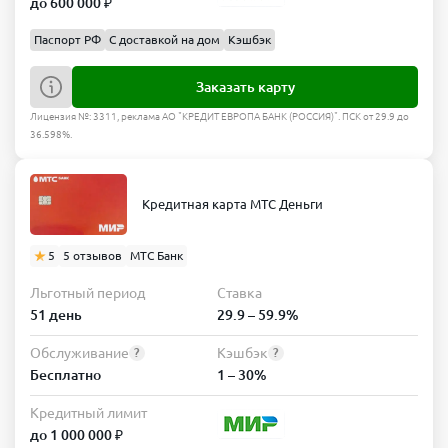
до 600 000 ₽
Паспорт РФ
С доставкой на дом
Кэшбэк
Заказать карту
Лицензия №: 3311, реклама АО "КРЕДИТ ЕВРОПА БАНК (РОССИЯ)". ПСК от 29.9 до
36.598%.
Кредитная карта МТС Деньги
5
5 отзывов
МТС Банк
Льготный период
Ставка
51 день
29.9 – 59.9%
Обслуживание
Кэшбэк
?
?
Бесплатно
1 – 30%
Кредитный лимит
до 1 000 000 ₽