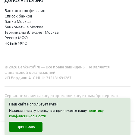
ДОПОЛНИТЕЛЬНО
Банкротство физ. лиц
Список банков
Банки Москва
Банкоматы в Москве
Терминалы Элекснет Москва
Реестр МФО
Новые МФО
© 2026 BankProfi.ru — Все права защищены. Не является
финансовой организацией.
ИП Бордиян А. С.
ИНН: 312181691267
Сервис не является кредитором или кредитным брокером и
работает в интересах представленных организаций. Информация
Наш сайт использует куки
на сайте не является публичной офертой. Полные условия услуг
Нажимая на эту кнопку, вы принимаете нашу
политику
уточняйте на сайте организаций.
конфиденциальности
Принимаю
Займы
Карты
Кредиты
Вклады
Бизнес