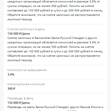
кредитных организаций облагается комиссией в размере 3,9% от
Тарифные условия карты прозрачны и соответствуют
суммы операции, но не менее 390 рублей. Лимиты на снятие
требованиям регулятора. Годовая процентная ставка
составляют до 150 000 рублей в сутки и до 300 000 рублей в месяц.
варьируется от 57,5% до 63,5% в зависимости от
Обратите внимание, что на снятие наличных не распространяется
индивидуальной оценки заемщика. Полная стоимость
льготный период.
кредита (ПСК) — от 58,381% до 58,712% годовых, что
позволяет объективно сравнивать предложения разных
Снятие наличных в день
банков согласно методике Банка России. Кредитный лимит
150 000 ₽/день
устанавливается в диапазоне от 30 000 до 1 000 000 рублей
Снятие наличных в банкоматах Банка Русский Стандарт и других
после анализа вашей платежеспособности. Оформить
кредитных организаций облагается комиссией в размере 3,9% от
кредитную карту Русский Стандарт онлайн можно за 10–15
суммы операции, но не менее 390 рублей. Лимиты на снятие
минут — анкета заполняется на официальном сайте,
составляют до 150 000 рублей в сутки и до 300 000 рублей в месяц.
решение часто принимается автоматически.
Обратите внимание, что на снятие наличных не распространяется
льготный период.
Услуга
Стоимость
Комиссия за превышение
3.9%
Обслуживание (базовое)
119 ₽/мес
Минимальная комиссия
Обслуживание (со скидкой 100%)
0 ₽/мес*
390 ₽
Снятие наличных
3,9% + 390
Переводы в день
150 000 ₽/день
Кредитный лимит
от 30 000 д
Переводы на карты Банка Русский Стандарт, других банков России и