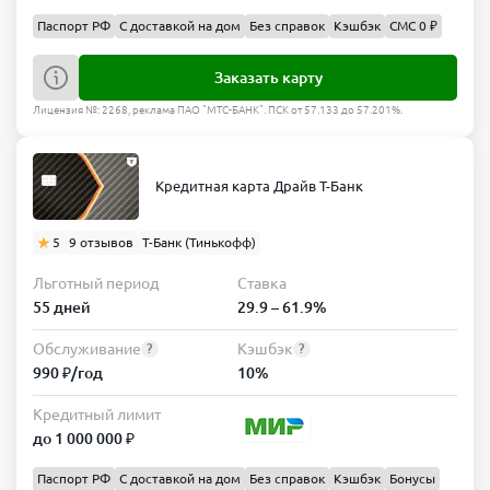
Паспорт РФ
С доставкой на дом
Без справок
Кэшбэк
СМС 0 ₽
Заказать карту
Лицензия №: 2268, реклама ПАО "МТС-БАНК". ПСК от 57.133 до 57.201%.
Кредитная карта Драйв Т-Банк
5
9 отзывов
Т-Банк (Тинькофф)
Льготный период
Ставка
55 дней
29.9 – 61.9%
Обслуживание
Кэшбэк
?
?
990 ₽/год
10%
Кредитный лимит
до 1 000 000 ₽
Паспорт РФ
С доставкой на дом
Без справок
Кэшбэк
Бонусы