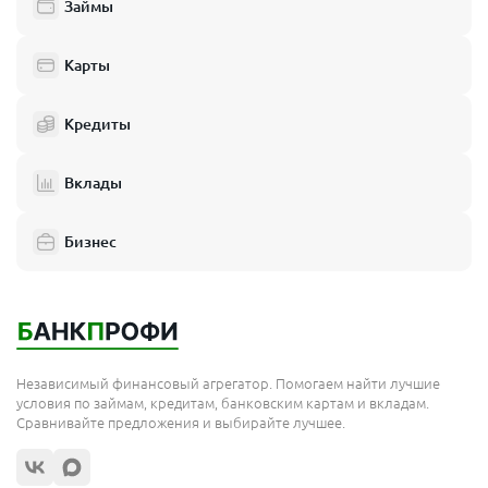
Займы
Балашиха
Одинцово
Карты
Химки
Кредиты
Электросталь
Реутов
Вклады
Домодедово
Бизнес
Подольск
Мытищи
Королёв
Москва
Независимый финансовый агрегатор. Помогаем найти лучшие
Сергиев Посад
условия по займам, кредитам, банковским картам и вкладам.
Сравнивайте предложения и выбирайте лучшее.
Жуковский
Орехово-Зуево