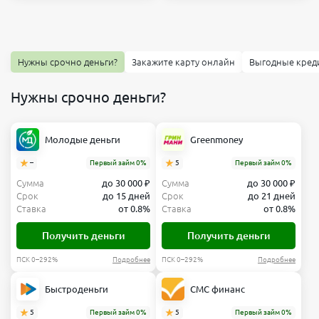
Нужны срочно деньги?
Закажите карту онлайн
Выгодные кред
Нужны срочно деньги?
Молодые деньги
Greenmoney
–
Первый займ 0%
5
Первый займ 0%
Сумма
до 30 000 ₽
Сумма
до 30 000 ₽
Срок
до 15 дней
Срок
до 21 дней
Ставка
от 0.8%
Ставка
от 0.8%
Получить деньги
Получить деньги
ПСК 0–292%
Подробнее
ПСК 0–292%
Подробнее
Быстроденьги
СМС финанс
5
Первый займ 0%
5
Первый займ 0%