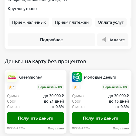
Круглосуточно
Прием наличных
Прием платежей
Оплата услуг
Б
Подробнее
На карте
Деньги на карту без процентов
Greenmoney
Молодые деньги
5
Первый займ 0%
–
Первый займ 0%
Сумма
до 30 000 ₽
Сумма
до 30 000 ₽
Срок
до 21 дней
Срок
до 15 дней
Ставка
от 0.8%
Ставка
от 0.8%
Получить деньги
Получить деньги
ПСК 0–292%
Подробнее
ПСК 0–292%
Подробнее