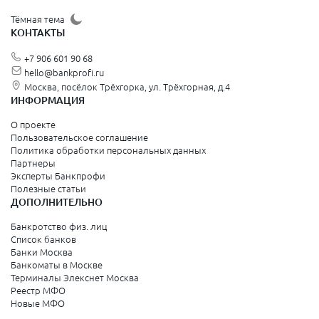
Щёлково
Тёмная тема
КОНТАКТЫ
Красногорск
+7 906 601 90 68
Видное
hello@bankprofi.ru
Москва, посёлок Трёхгорка, ул. Трёхгорная, д.4
Зеленоград
ИНФОРМАЦИЯ
Серпухов
О проекте
Пользовательское соглашение
Политика обработки персональных данных
Санкт-Петербург и Ленинградская область
Партнеры
Эксперты Банкпрофи
Колпино
Полезные статьи
ДОПОЛНИТЕЛЬНО
Санкт-Петербург
Банкротство физ. лиц
Список банков
Краснодарский край
Банки Москва
Банкоматы в Москве
Армавир
Терминалы Элекснет Москва
Реестр МФО
Сочи
Новые МФО