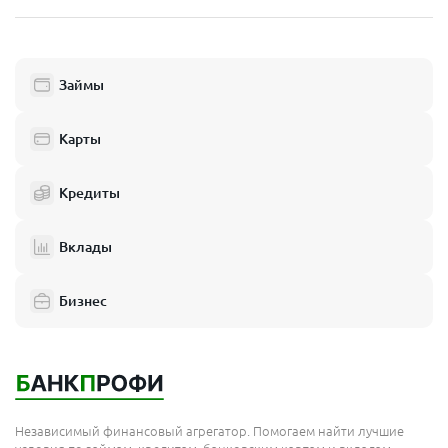
Пушкино
Люберцы
Займы
Балашиха
Одинцово
Карты
Химки
Кредиты
Электросталь
Реутов
Вклады
Домодедово
Бизнес
Подольск
Мытищи
Королёв
Москва
Независимый финансовый агрегатор. Помогаем найти лучшие
Сергиев Посад