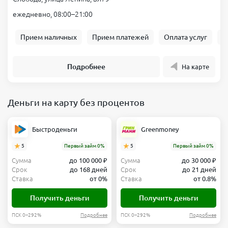
ежедневно, 08:00–21:00
Прием наличных
Прием платежей
Оплата услуг
Б
Подробнее
На карте
Деньги на карту без процентов
Быстроденьги
Greenmoney
5
Первый займ 0%
5
Первый займ 0%
Сумма
до 100 000 ₽
Сумма
до 30 000 ₽
Срок
до 168 дней
Срок
до 21 дней
Ставка
от 0%
Ставка
от 0.8%
Получить деньги
Получить деньги
ПСК 0–292%
Подробнее
ПСК 0–292%
Подробнее