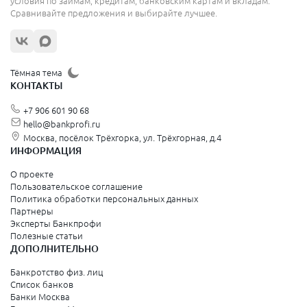
условия по займам, кредитам, банковским картам и вкладам.
Сравнивайте предложения и выбирайте лучшее.
Жуковский
Орехово-Зуево
Щёлково
Тёмная тема
КОНТАКТЫ
Красногорск
+7 906 601 90 68
Видное
hello@bankprofi.ru
Москва, посёлок Трёхгорка, ул. Трёхгорная, д.4
Зеленоград
ИНФОРМАЦИЯ
Серпухов
О проекте
Пользовательское соглашение
Политика обработки персональных данных
Санкт-Петербург и Ленинградская область
Партнеры
Эксперты Банкпрофи
Колпино
Полезные статьи
ДОПОЛНИТЕЛЬНО
Санкт-Петербург
Банкротство физ. лиц
Список банков
Краснодарский край
Банки Москва