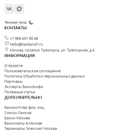
Жуковский
Орехово-Зуево
Щёлково
Тёмная тема
КОНТАКТЫ
Красногорск
+7 906 601 90 68
Видное
hello@bankprofi.ru
Москва, посёлок Трёхгорка, ул. Трёхгорная, д.4
Зеленоград
ИНФОРМАЦИЯ
Серпухов
О проекте
Пользовательское соглашение
Политика обработки персональных данных
Санкт-Петербург и Ленинградская область
Партнеры
Эксперты Банкпрофи
Колпино
Полезные статьи
ДОПОЛНИТЕЛЬНО
Санкт-Петербург
Банкротство физ. лиц
Список банков
Краснодарский край
Банки Москва
Банкоматы в Москве
Армавир
Терминалы Элекснет Москва