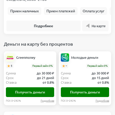
Прием наличных
Прием платежей
Оплата услуг
Б
Подробнее
На карте
Деньги на карту без процентов
Greenmoney
Молодые деньги
5
Первый займ 0%
–
Первый займ 0%
Сумма
до 30 000 ₽
Сумма
до 30 000 ₽
Срок
до 21 дней
Срок
до 15 дней
Ставка
от 0.8%
Ставка
от 0.8%
Получить деньги
Получить деньги
ПСК 0–292%
Подробнее
ПСК 0–292%
Подробнее