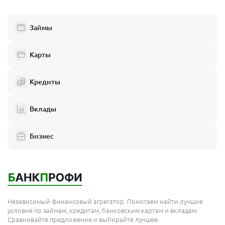
Люберцы
Займы
Балашиха
Одинцово
Карты
Химки
Кредиты
Электросталь
Реутов
Вклады
Домодедово
Бизнес
Подольск
Мытищи
Королёв
Москва
Независимый финансовый агрегатор. Помогаем найти лучшие
Сергиев Посад
условия по займам, кредитам, банковским картам и вкладам.
Сравнивайте предложения и выбирайте лучшее.