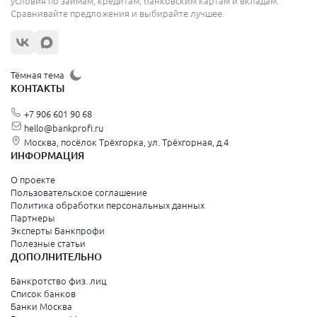
условия по займам, кредитам, банковским картам и вкладам.
Сравнивайте предложения и выбирайте лучшее.
Жуковский
Орехово-Зуево
Щёлково
Тёмная тема
КОНТАКТЫ
Красногорск
+7 906 601 90 68
Видное
hello@bankprofi.ru
Москва, посёлок Трёхгорка, ул. Трёхгорная, д.4
Зеленоград
ИНФОРМАЦИЯ
Серпухов
О проекте
Пользовательское соглашение
Политика обработки персональных данных
Санкт-Петербург и Ленинградская область
Партнеры
Эксперты Банкпрофи
Колпино
Полезные статьи
ДОПОЛНИТЕЛЬНО
Санкт-Петербург
Банкротство физ. лиц
Список банков
Краснодарский край
Банки Москва