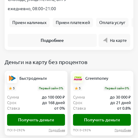
ежедневно, 08:00–21:00
Прием наличных
Прием платежей
Оплата услуг
Б
Подробнее
На карте
Деньги на карту без процентов
Быстроденьги
Greenmoney
5
Первый займ 0%
5
Первый займ 0%
Сумма
до 100 000 ₽
Сумма
до 30 000 ₽
Срок
до 168 дней
Срок
до 21 дней
Ставка
от 0%
Ставка
от 0.8%
Получить деньги
Получить деньги
ПСК 0–292%
Подробнее
ПСК 0–292%
Подробнее