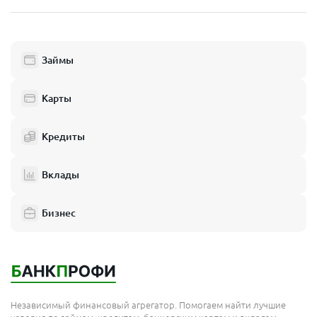
Пушкино
Люберцы
Займы
Балашиха
Одинцово
Карты
Химки
Кредиты
Электросталь
Реутов
Вклады
Домодедово
Бизнес
Подольск
Мытищи
Королёв
Москва
Независимый финансовый агрегатор. Помогаем найти лучшие
Сергиев Посад