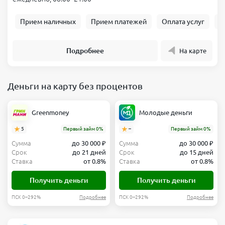
Прием наличных
Прием платежей
Оплата услуг
Б
Подробнее
На карте
Деньги на карту без процентов
Greenmoney
Молодые деньги
5
Первый займ 0%
–
Первый займ 0%
Сумма
до 30 000 ₽
Сумма
до 30 000 ₽
Срок
до 21 дней
Срок
до 15 дней
Ставка
от 0.8%
Ставка
от 0.8%
Получить деньги
Получить деньги
ПСК 0–292%
Подробнее
ПСК 0–292%
Подробнее