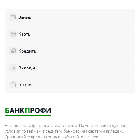
Люберцы
Займы
Балашиха
Одинцово
Карты
Химки
Кредиты
Электросталь
Реутов
Вклады
Домодедово
Бизнес
Подольск
Мытищи
Королёв
Москва
Независимый финансовый агрегатор. Помогаем найти лучшие
Сергиев Посад
условия по займам, кредитам, банковским картам и вкладам.
Сравнивайте предложения и выбирайте лучшее.