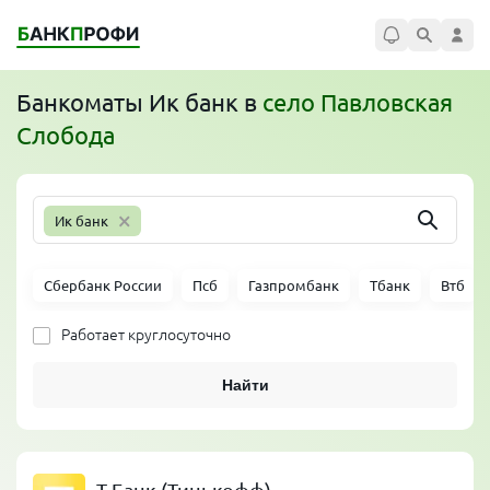
Банкоматы
Ик банк
в
село Павловская
Слобода
×
Ик банк
Сбербанк России
Псб
Газпромбанк
Тбанк
Втб
Работает круглосуточно
Найти