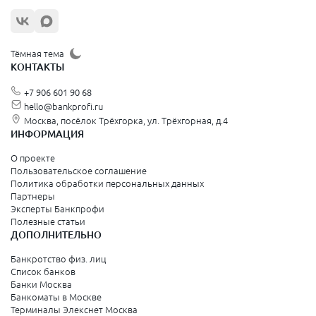
Жуковский
Орехово-Зуево
Щёлково
Тёмная тема
КОНТАКТЫ
Красногорск
+7 906 601 90 68
Видное
hello@bankprofi.ru
Москва, посёлок Трёхгорка, ул. Трёхгорная, д.4
Зеленоград
ИНФОРМАЦИЯ
Серпухов
О проекте
Пользовательское соглашение
Политика обработки персональных данных
Санкт-Петербург и Ленинградская область
Партнеры
Эксперты Банкпрофи
Колпино
Полезные статьи
ДОПОЛНИТЕЛЬНО
Санкт-Петербург
Банкротство физ. лиц
Список банков
Краснодарский край
Банки Москва
Банкоматы в Москве
Армавир
Терминалы Элекснет Москва