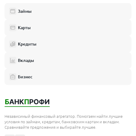
Люберцы
Займы
Балашиха
Одинцово
Карты
Химки
Кредиты
Электросталь
Реутов
Вклады
Домодедово
Бизнес
Подольск
Мытищи
Королёв
Москва
Независимый финансовый агрегатор. Помогаем найти лучшие
Сергиев Посад
условия по займам, кредитам, банковским картам и вкладам.
Сравнивайте предложения и выбирайте лучшее.
Жуковский