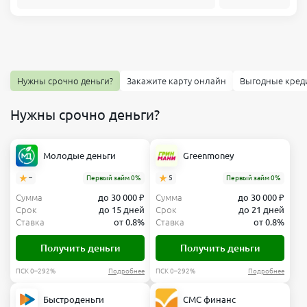
Нужны срочно деньги?
Закажите карту онлайн
Выгодные кред
Нужны срочно деньги?
Молодые деньги
Greenmoney
–
Первый займ 0%
5
Первый займ 0%
Сумма
до 30 000 ₽
Сумма
до 30 000 ₽
Срок
до 15 дней
Срок
до 21 дней
Ставка
от 0.8%
Ставка
от 0.8%
Получить деньги
Получить деньги
ПСК 0–292%
Подробнее
ПСК 0–292%
Подробнее
Быстроденьги
СМС финанс