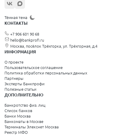
Орехово-Зуево
Щёлково
Тёмная тема
КОНТАКТЫ
Красногорск
+7 906 601 90 68
Видное
hello@bankprofi.ru
Москва, посёлок Трёхгорка, ул. Трёхгорная, д.4
Зеленоград
ИНФОРМАЦИЯ
Серпухов
О проекте
Пользовательское соглашение
Политика обработки персональных данных
Санкт-Петербург и Ленинградская область
Партнеры
Эксперты Банкпрофи
Колпино
Полезные статьи
ДОПОЛНИТЕЛЬНО
Санкт-Петербург
Банкротство физ. лиц
Список банков
Краснодарский край
Банки Москва
Банкоматы в Москве
Армавир
Терминалы Элекснет Москва
Реестр МФО
Сочи