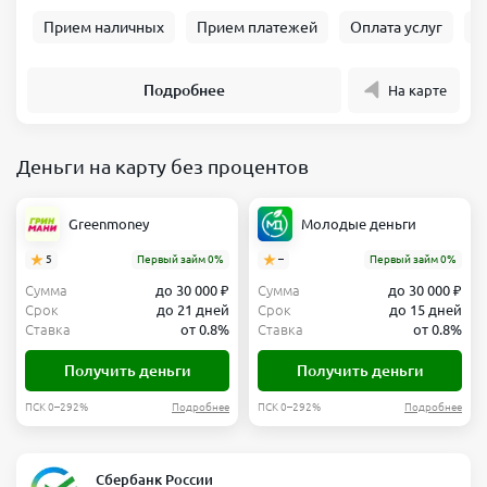
Прием наличных
Прием платежей
Оплата услуг
Б
Подробнее
На карте
Деньги на карту без процентов
Greenmoney
Молодые деньги
5
Первый займ 0%
–
Первый займ 0%
Сумма
до 30 000 ₽
Сумма
до 30 000 ₽
Срок
до 21 дней
Срок
до 15 дней
Ставка
от 0.8%
Ставка
от 0.8%
Получить деньги
Получить деньги
ПСК 0–292%
Подробнее
ПСК 0–292%
Подробнее
Сбербанк России