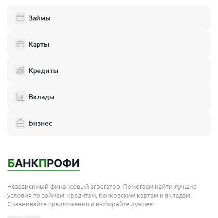
Люберцы
Займы
Балашиха
Одинцово
Карты
Химки
Кредиты
Электросталь
Реутов
Вклады
Домодедово
Бизнес
Подольск
Мытищи
Королёв
Москва
Независимый финансовый агрегатор. Помогаем найти лучшие
Сергиев Посад
условия по займам, кредитам, банковским картам и вкладам.
Сравнивайте предложения и выбирайте лучшее.
Жуковский