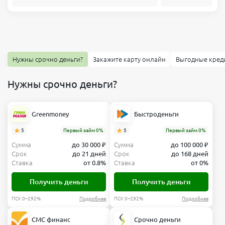
Нужны срочно деньги?
Закажите карту онлайн
Выгодные кред
Нужны срочно деньги?
Greenmoney
Быстроденьги
5
Первый займ 0%
5
Первый займ 0%
Сумма
до 30 000 ₽
Сумма
до 100 000 ₽
Срок
до 21 дней
Срок
до 168 дней
Ставка
от 0.8%
Ставка
от 0%
Получить деньги
Получить деньги
ПСК 0–292%
Подробнее
ПСК 0–292%
Подробнее
СМС финанс
Срочно деньги