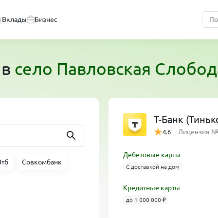
Вклады
Бизнес
в
село Павловская Слобод
Т-Банк (Тинь
Лицензия 
4.6
Дебетовые карты
Втб
Совкомбанк
С доставкой на дом
Кредитные карты
до 1 000 000 ₽