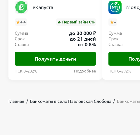
еКапуста
Моло
4.4
🔥 Первый займ 0%
–
до 30 000 ₽
Сумма
Сумма
до 21 дней
Срок
Срок
от 0.8%
Ставка
Ставка
Получить деньги
Полу
ПСК 0–292%
Подробнее
ПСК 0–292%
Главная
Банкоматы в село Павловская Слобода
Банкоматы 