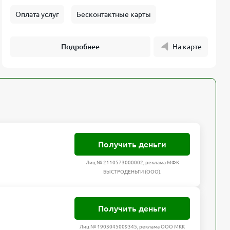
Оплата услуг
Бесконтактные карты
Подробнее
На карте
Получить деньги
Лиц № 2110573000002, реклама МФК
БЫСТРОДЕНЬГИ (ООО).
Получить деньги
Лиц № 1903045009345, реклама ООО МКК