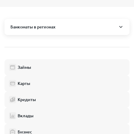
Банкоматы в регионах
Москва и область
Пушкино
Люберцы
Займы
Балашиха
Одинцово
Карты
Химки
Кредиты
Электросталь
Реутов
Вклады
Домодедово
Бизнес
Подольск