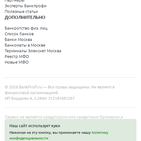
Партнеры
Эксперты Банкпрофи
Колпино
Полезные статьи
ДОПОЛНИТЕЛЬНО
Санкт-Петербург
Банкротство физ. лиц
Список банков
Краснодарский край
Банки Москва
Банкоматы в Москве
Армавир
Терминалы Элекснет Москва
Реестр МФО
Сочи
Новые МФО
Краснодар
Новороссийск
© 2026 BankProfi.ru — Все права защищены. Не является
Анапа
финансовой организацией.
ИП Бордиян А. С.
ИНН: 312181691267
Геленджик
Туапсе
Сервис не является кредитором или кредитным брокером и
работает в интересах представленных организаций. Информация
Ейск
Наш сайт использует куки
на сайте не является публичной офертой. Полные условия услуг
Нажимая на эту кнопку, вы принимаете нашу
политику
уточняйте на сайте организаций.
конфиденциальности
Свердловская область