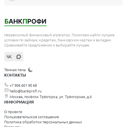
Мытищи
Королёв
Москва
Независимый финансовый агрегатор. Помогаем найти лучшие
Сергиев Посад
условия по займам, кредитам, банковским картам и вкладам.
Сравнивайте предложения и выбирайте лучшее.
Жуковский
Орехово-Зуево
Щёлково
Тёмная тема
КОНТАКТЫ
Красногорск
+7 906 601 90 68
Видное
hello@bankprofi.ru
Москва, посёлок Трёхгорка, ул. Трёхгорная, д.4
Зеленоград
ИНФОРМАЦИЯ
Серпухов
О проекте
Пользовательское соглашение
Политика обработки персональных данных
Санкт-Петербург и Ленинградская область