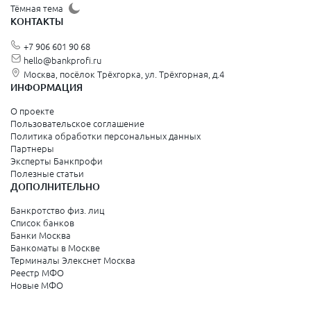
Щёлково
Тёмная тема
КОНТАКТЫ
Красногорск
+7 906 601 90 68
Видное
hello@bankprofi.ru
Москва, посёлок Трёхгорка, ул. Трёхгорная, д.4
Зеленоград
ИНФОРМАЦИЯ
Серпухов
О проекте
Пользовательское соглашение
Политика обработки персональных данных
Санкт-Петербург и Ленинградская область
Партнеры
Эксперты Банкпрофи
Колпино
Полезные статьи
ДОПОЛНИТЕЛЬНО
Санкт-Петербург
Банкротство физ. лиц
Список банков
Краснодарский край
Банки Москва
Банкоматы в Москве
Армавир
Терминалы Элекснет Москва
Реестр МФО
Сочи
Новые МФО
Краснодар