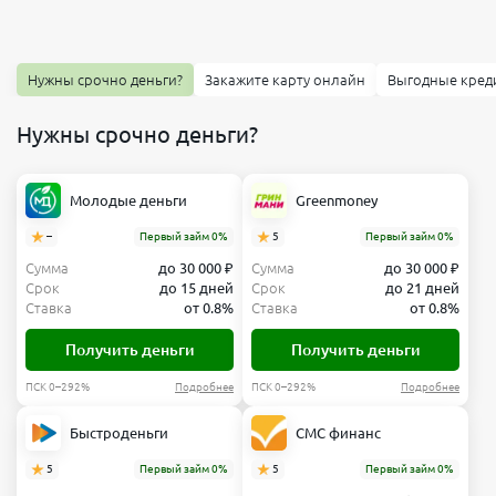
Нужны срочно деньги?
Закажите карту онлайн
Выгодные кред
Нужны срочно деньги?
Молодые деньги
Greenmoney
–
Первый займ 0%
5
Первый займ 0%
Сумма
до 30 000 ₽
Сумма
до 30 000 ₽
Срок
до 15 дней
Срок
до 21 дней
Ставка
от 0.8%
Ставка
от 0.8%
Получить деньги
Получить деньги
ПСК 0–292%
Подробнее
ПСК 0–292%
Подробнее
Быстроденьги
СМС финанс
5
Первый займ 0%
5
Первый займ 0%