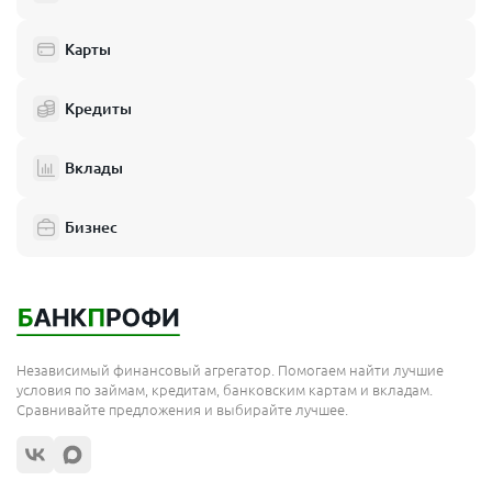
Балашиха
Одинцово
Карты
Химки
Кредиты
Электросталь
Реутов
Вклады
Домодедово
Бизнес
Подольск
Мытищи
Королёв
Москва
Независимый финансовый агрегатор. Помогаем найти лучшие
Сергиев Посад
условия по займам, кредитам, банковским картам и вкладам.
Сравнивайте предложения и выбирайте лучшее.
Жуковский
Орехово-Зуево