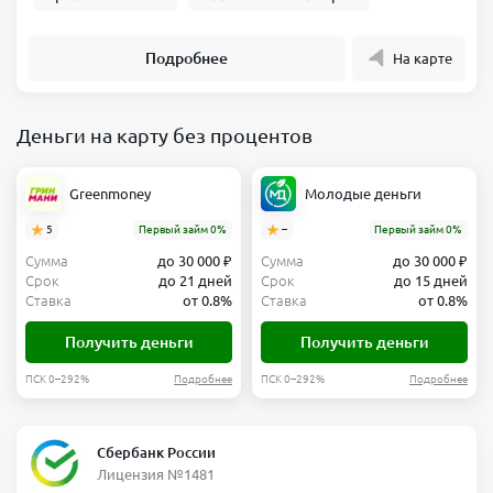
Подробнее
На карте
Деньги на карту без процентов
Greenmoney
Молодые деньги
5
Первый займ 0%
–
Первый займ 0%
Сумма
до 30 000 ₽
Сумма
до 30 000 ₽
Срок
до 21 дней
Срок
до 15 дней
Ставка
от 0.8%
Ставка
от 0.8%
Получить деньги
Получить деньги
ПСК 0–292%
Подробнее
ПСК 0–292%
Подробнее
Сбербанк России
Лицензия №1481