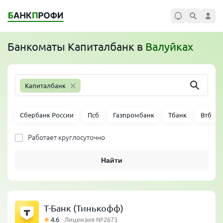
Банкоматы
Капиталбанк
в
Валуйках
×
Капиталбанк
Сбербанк России
Псб
Газпромбанк
Тбанк
Втб
Работает круглосуточно
Найти
Т-Банк (Тинькофф)
4.6
Лицензия №2673