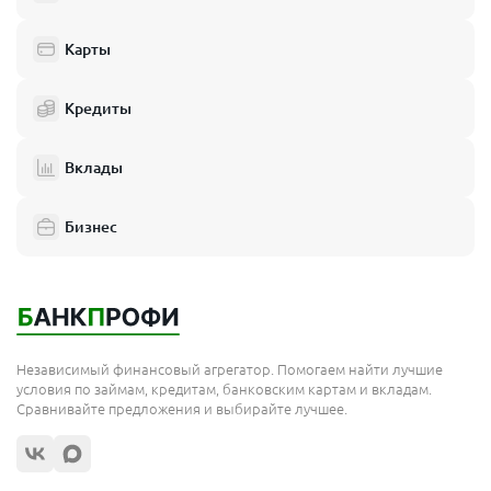
Балашиха
Одинцово
Карты
Химки
Кредиты
Электросталь
Реутов
Вклады
Домодедово
Бизнес
Подольск
Мытищи
Королёв
Москва
Независимый финансовый агрегатор. Помогаем найти лучшие
Сергиев Посад
условия по займам, кредитам, банковским картам и вкладам.
Сравнивайте предложения и выбирайте лучшее.
Жуковский
Орехово-Зуево