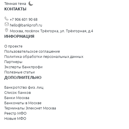
Щёлково
Тёмная тема
КОНТАКТЫ
Красногорск
+7 906 601 90 68
Видное
hello@bankprofi.ru
Москва, посёлок Трёхгорка, ул. Трёхгорная, д.4
Зеленоград
ИНФОРМАЦИЯ
Серпухов
О проекте
Пользовательское соглашение
Политика обработки персональных данных
Санкт-Петербург и Ленинградская область
Партнеры
Эксперты Банкпрофи
Колпино
Полезные статьи
ДОПОЛНИТЕЛЬНО
Санкт-Петербург
Банкротство физ. лиц
Список банков
Краснодарский край
Банки Москва
Банкоматы в Москве
Армавир
Терминалы Элекснет Москва
Реестр МФО
Сочи
Новые МФО
Краснодар