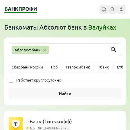
Банкоматы
Абсолют банк
в
Валуйках
×
Абсолют банк
Сбербанк России
Псб
Газпромбанк
Тбанк
Втб
Работает круглосуточно
Найти
Т-Банк (Тинькофф)
4.6
Лицензия №2673