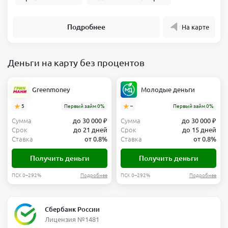
Подробнее
На карте
Деньги на карту без процентов
Greenmoney
Молодые деньги
5
Первый займ 0%
–
Первый займ 0%
Сумма
до 30 000 ₽
Сумма
до 30 000 ₽
Срок
до 21 дней
Срок
до 15 дней
Ставка
от 0.8%
Ставка
от 0.8%
Получить деньги
Получить деньги
ПСК 0–292%
Подробнее
ПСК 0–292%
Подробнее
Сбербанк России
Лицензия №1481