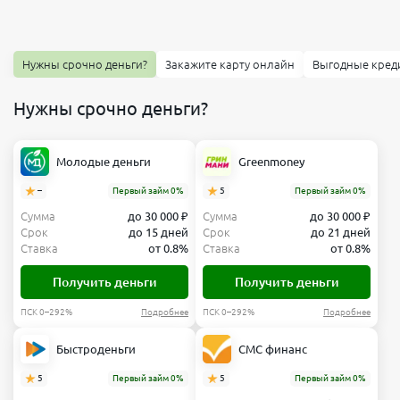
Нужны срочно деньги?
Закажите карту онлайн
Выгодные кред
Нужны срочно деньги?
Молодые деньги
Greenmoney
–
Первый займ 0%
5
Первый займ 0%
Сумма
до 30 000 ₽
Сумма
до 30 000 ₽
Срок
до 15 дней
Срок
до 21 дней
Ставка
от 0.8%
Ставка
от 0.8%
Получить деньги
Получить деньги
ПСК 0–292%
Подробнее
ПСК 0–292%
Подробнее
Быстроденьги
СМС финанс
5
Первый займ 0%
5
Первый займ 0%