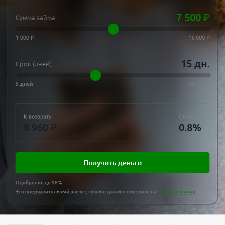
7 500
₽
Сумма займа
1 000 ₽
15 000 ₽
15
дн.
Срок (дней)
5 дней
30 дней
К возврату
Ставка
8 960
₽
0.8
%
Получить деньги
Одобрение до 98%
Это предварительный расчет, точные данные смотрите на
сайте компании