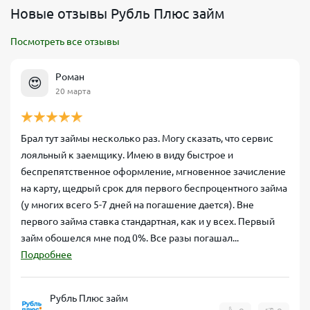
Паспорт гражданина РФ, ИНН (идентификационн
Новые отзывы Рубль Плюс займ
налогоплательщика).
Примечание:
Также может 
Документы
подтверждения личности. Никаких справок о дохо
Посмотреть все отзывы
требуется
Способ
Перевод на банковскую карту (Visa, MasterCard, М
Роман
😍
получения
минут после одобрения
20 марта
Время
~1–15 минут в автоматическом режиме (обычно 
рассмотрения
системой примерно за 1 минуту)
Брал тут займы несколько раз. Могу сказать, что сервис
График
Круглосуточно 24/7 – подать заявку и получить д
лояльный к заемщику. Имею в виду быстрое и
выдачи
время, без выходных
беспрепятственное оформление, мгновенное зачисление
на карту, щедрый срок для первого беспроцентного займа
Вероятность
Около 90% – высокая вероятность одобрения да
одобрения
кредитной истории
(у многих всего 5-7 дней на погашение дается). Вне
первого займа ставка стандартная, как и у всех. Первый
Банковской картой через личный кабинет; банк
займ обошелся мне под 0%. Все разы погашал...
Погашение
реквизитам; через Почту России. Доступно досро
займа
штрафов (оплачиваются только проценты за фак
Подробнее
пользования)
Рубль Плюс займ
Как оформить займ «Рубль Плюс» онлайн