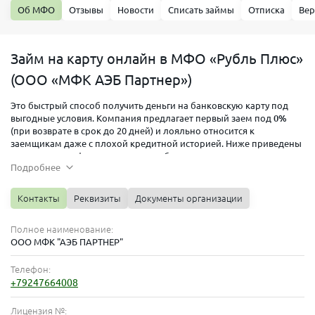
Об МФО
Отзывы
Новости
Списать займы
Отписка
Вер
Займ на карту онлайн в МФО «Рубль Плюс»
(ООО «МФК АЭБ Партнер»)
Это быстрый способ получить деньги на банковскую карту под
выгодные условия. Компания предлагает первый заем под
0%
(при возврате в срок до 20 дней) и лояльно относится к
заемщикам даже с плохой кредитной историей. Ниже приведены
основные тарифы, проценты и требования для получения
Подробнее
микрозайма
Рубль Плюс
:
Контакты
Реквизиты
Документы организации
Полное наименование:
ООО МФК "АЭБ ПАРТНЕР"
Телефон:
+79247664008
Лицензия №: