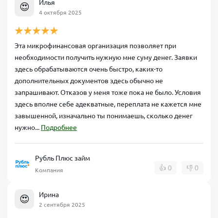
Илья
Шаг 3. Подписание договора.
Если заем одобрен, в личном
😍
4 октября 2025
кабинете отобразятся условия договора микрозайма. Вам
будет выслан уникальный код по SMS – введите этот код в
кабинете для подтверждения согласия с договором. Такая
процедура электронной подписи заменяет физическую
Эта микрофинансовая организация позволяет при
подпись и имеет юридическую силу.
необходимости получить нужную мне суму денег. Заявки
Шаг 4. Получение денег на карту.
После подтверждения
здесь обрабатываются очень быстро, каких-то
договора деньги практически мгновенно перечисляются на
дополнительных документов здесь обычно не
вашу банковскую карту. Обычно средства поступают в течение
нескольких минут.
Рубль Плюс займ онлайн заявка
устраняет
запрашивают. Отказов у меня тоже пока не было. Условия
необходимость посещать офис – вся процедура от заявки до
здесь вполне себе адекватные, переплата не кажется мне
выдачи происходит через интернет.
завышенной, изначально ты понимаешь, сколько денег
нужно...
Подробнее
Рубль Плюс займ
👍
0
👎
0
Компания
Совет от эксперта:
Перед оформлением убедитесь, что ваша
Ирина
😍
банковская карта именная и принадлежит вам (МФО переводит
2 сентября 2025
деньги только на карту заемщика). Карта должна быть
действующей и поддерживать 3-D Secure для подтверждения