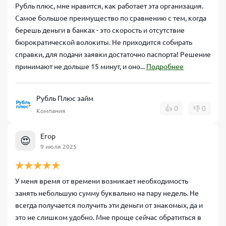
Рубль плюс, мне нравится, как работает эта организация.
Самое большое преимущество по сравнению с тем, когда
берешь деньги в банках - это скорость и отсутствие
бюрократической волокиты. Не приходится собирать
справки, для подачи заявки достаточно паспорта! Решение
принимают не дольше 15 минут, и оно...
Подробнее
Рубль Плюс займ
👍
0
👎
0
Требования к заемщику
Компания
Плохая кредитная история – не приговор.
В отличие от банка, где
Егор
испорченная кредитная история почти гарантированно ведет к
😍
отказу,
МФК «АЭБ Партнер»
рассматривает заявки даже от
9 июля 2025
заемщиков с негативной кредитной историей. В компании
отмечают, что кредитная история не является главным критерием
одобрения. Решение принимает автоматическая скоринг-система,
У меня время от времени возникает необходимость
которая анализирует сразу несколько факторов
платежеспособности и благонадежности. Поэтому даже если у вас
занять небольшую сумму буквально на пару недель. Не
были просрочки в прошлом, шанс получить
микрозайм онлайн
всегда получается получить эти деньги от знакомых, да и
Рубль Плюс
остается высоким. Статистика одобрений у сервиса –
это не слишком удобно. Мне проще сейчас обратиться в
около 90%, то есть подавляющее большинство заявителей