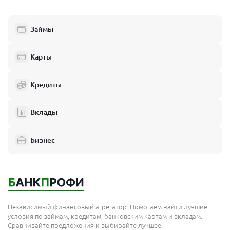
информация о погашенном займе передается в бюро кредитных
историй. В
МФО «Рубль Плюс»
есть специальное предложение,
образно называемое
«Доктор Займ»
– по сути, это займ для
Займы
исправления кредитной истории. Клиент берет небольшую
сумму, дисциплинированно ее возвращает, и тем самым
повышает свой рейтинг благонадежности. Конечно, этот же займ
Карты
решает и насущную финансовую задачу, позволяя получить
деньги здесь и сейчас. Таким образом,
микрозаймы онлайн
«Рубль Плюс»
могут стать первым шагом к восстановлению
Кредиты
доверия финансовых организаций – в будущем вам будет легче
получить и более крупный кредит.
Вклады
Бизнес
Независимый финансовый агрегатор. Помогаем найти лучшие
условия по займам, кредитам, банковским картам и вкладам.
Займ с плохой кредитной историей: как «Рубль Плюс»
Сравнивайте предложения и выбирайте лучшее.