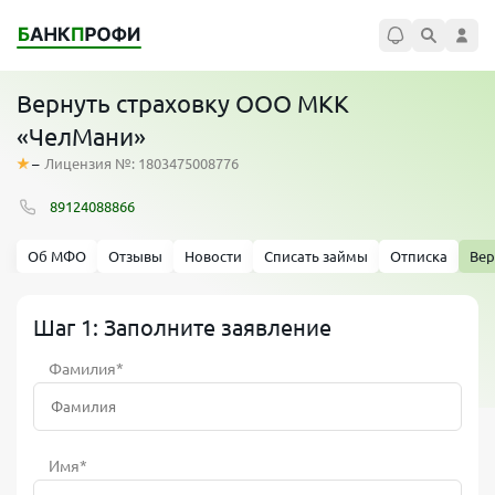
Вернуть страховку ООО МКК
«ЧелМани»
–
Лицензия №: 1803475008776
89124088866
Об МФО
Отзывы
Новости
Списать займы
Отписка
Вер
Шаг 1: Заполните заявление
Фамилия*
Имя*