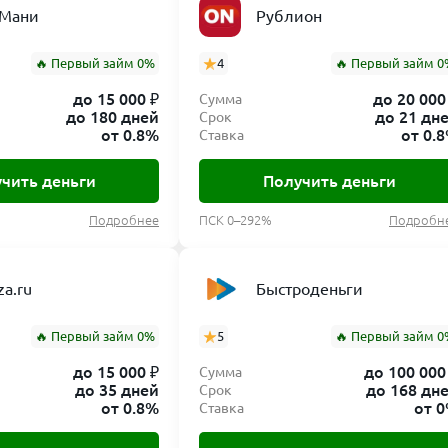
 Мани
Рублион
я история не исключает возможности одобрения. Но нужно
 быть и меньше лимит. Система рассматривает каждую за
🔥 Первый займ 0%
4
🔥 Первый займ 0
до 15 000 ₽
до 20 000
Сумма
до 180 дней
до 21 дн
Срок
от 0.8%
от 0.
Ставка
овлиять на сумму и ставку, но компании «мфо саммит» всё
чить деньги
Получить деньги
ольшой лимит, например, до 15 000–30 000 рублей, если в
Подробнее
ПСК 0–292%
Подробн
a.ru
Быстроденьги
подтверждении сервис спишет символическую сумму (обы
т именно вам.
🔥 Первый займ 0%
5
🔥 Первый займ 0
до 15 000 ₽
до 100 000
Сумма
до 35 дней
до 168 дн
Срок
от 0.8%
от 
Ставка
ы для онлайн-модели. Никаких офисных визитов не требуе