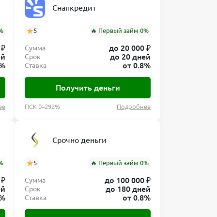
Снапкредит
 понимать, что
явку
%
5
🔥 Первый займ 0%
 ₽
до 20 000 ₽
Сумма
ей
до 20 дней
Срок
8%
от 0.8%
Ставка
 равно
Получить деньги
ы не сможете
ее
ПСК 0–292%
Подробнее
Срочно деньги
чно 1 рубль) и
%
5
🔥 Первый займ 0%
 ₽
до 100 000 ₽
Сумма
ей
до 180 дней
Срок
0%
от 0.8%
Ставка
тся, всё