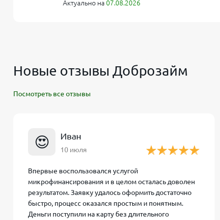
Актуально на
07.08.2026
Для идентификации микрофинансовая компания (
карточки, списав 1 рубль, который впоследствии 
указанной карты. Сервисы предоставляют возможно
официального трудоустройства. Но сумма, скорее в
хорошими финансовыми показателями.
Новые отзывы Доброзайм
Посмотреть все отзывы
Как подать заявку в «Центр 
Всё происходит онлайн: вы заходите на их сайт, в
Иван
😍
паспортные данные, контактный телефон, сведения
10 июля
правилами, которые соответствуют законодательс
кредите (займе)». Заявка направляется в автомат
Впервые воспользовался услугой
подписываете договор цифровой подписью (SMS-ко
микрофинансирования и в целом осталась доволен
минут.
результатом. Заявку удалось оформить достаточно
быстро, процесс оказался простым и понятным.
Деньги поступили на карту без длительного