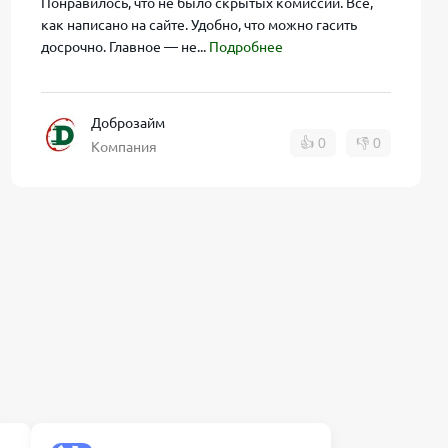
Понравилось, что не было скрытых комиссий. Всё,
едитной
как написано на сайте. Удобно, что можно гасить
досрочно. Главное — не...
Подробнее
Можно
ый срок, а
Доброзайм
👍
0
👎
0
Компания
 рядом с
азные
 постоянных
аст 18+).