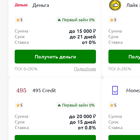
Деньга
Лайк
«КотоЗайм» и «Центр Займов» заявляют, что плоха
чем хуже репутация в БКИ, тем выше ставка может
5
🔥 Первый займ 0%
5
индивидуально.
до 15 000 ₽
Сумма
Сумма
Что делать, если я без работы?
до 21 дней
Срок
Срок
от 0%
Ставка
Ставка
Отсутствие официального трудоустройства может п
Получить деньги
Полу
рассмотрят ваш запрос. Вам могут предложить неб
подтвердить стабильный доход.
ПСК 0–292%
Подробнее
ПСК 0–292%
Как подтвердить карту?
495 Credit
Monez
На балансе должно быть минимум 10 рублей. При 
тут же вернёт её, проверяя, что карта принадлежи
5
🔥 Первый займ 0%
5
до 20 000 ₽
Сумма
Сумма
Нужно ли где-то появляться лично?
до 15 дней
Срок
Срок
от 0.8%
Ставка
Ставка
Нет, сервисы «Центр Займов» и «КотоЗайм» создан