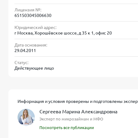
том, какая максимальная сумма будет одобрена и 
Лицензия №:
651503045006630
«Доброзайм» — ещё один продукт МФО «Саммит»,
Юридический адрес:
ориентируется на клиентов с разными финансовым
г Москва, Хорошёвское шоссе, д 35 к 1, офис 20
программы лояльности для постоянных заёмщиков
эгидой ООО МФК «Саммит».
Дата основания:
29.04.2011
Общие требования к заёмщикам у вс
Статус:
Действующее лицо
Возраст от 18 (иногда 19) до 90 лет.
Паспорт гражданина РФ + дополнительный доку
Информация и условия проверены и подготовлены экспер
Регистрация и проживание на территории РФ.
Сергеева Марина Александровна
Готовность подтвердить доход при необходимос
Эксперт по микрозаймам и МФО
000 рублей).
Посмотреть все публикации
Собственный мобильный телефон и именная банко