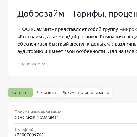
Доброзайм – Тарифы, процен
МФО «Саммит» представляет собой группу микрокр
«Котозайм», а также «Доброзайм». Компания спец
обеспечивая быстрый доступ к деньгам с различн
аудиторию и имеет свои особенности. Для начала 
требования и список документов, необходимых д
Подробнее
Взять «Центр Займов» можно на срок до 12 месяцев
предложение «Без процентов», когда при сумме от
фактически нулевая ставка, если возвратить долг 
Контакты
Реквизиты
Документы организации
рублей) применяется дневная ставка от 0,1% и вы
платёжеспособности клиента.
Полное наименование:
«КотоЗайм» позволяет также получить до 15 000 р
ООО МФК "САММИТ"
клиентов). При этом лимит может быть повышен в
отсутствия просрочек. Ставка может достигать 0,
Телефон:
+78007009768
плохой кредитной историей, безработным и даже т