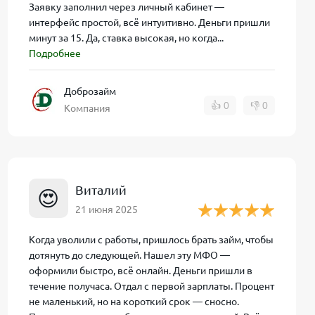
Заявку заполнил через личный кабинет —
интерфейс простой, всё интуитивно. Деньги пришли
минут за 15. Да, ставка высокая, но когда...
Подробнее
овскую карту.
, кто ищет
ие об
Доброзайм
👍
0
👎
0
, например, о
Компания
Виталий
😍
21 июня 2025
личия:
Когда уволили с работы, пришлось брать займ, чтобы
б.» (на срок
дотянуть до следующей. Нашел эту МФО —
умму на
оформили быстро, всё онлайн. Деньги пришли в
течение получаса. Отдал с первой зарплаты. Процент
не маленький, но на короткий срок — сносно.
аняется даже