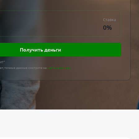
Ставка
0
%
Получить деньги
ИТ"
ет, точные данные смотрите на
сайте компании