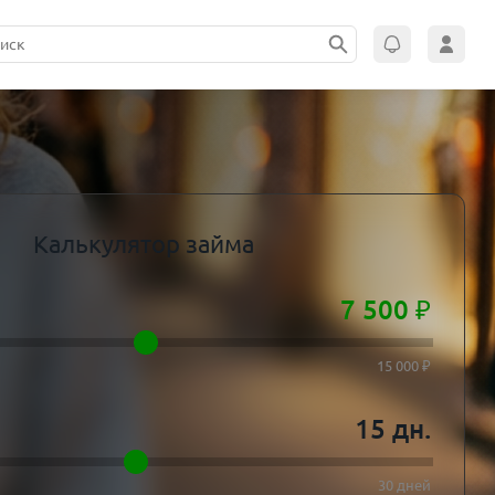
Калькулятор займа
7 500
₽
15 000 ₽
15
дн.
30 дней