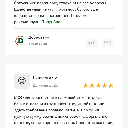
Сотрудники вежливые, отвечают на все вопросы.
йм»
Единственный минус — хотелось бы больше
вариантов сроков погашения. В целом,
рекомендую...
Подробнее
ичный кабинет, прописать личные данные, привязать банк
я неделя на сумму до 15 000 рублей — это удобно для тех
клиент, можно рассчитывать на повышенный лимит. Решен
Доброзайм
👍
0
👎
0
чески, но и вручную, если у компании возникают вопросы
Компания
данных.
ов» и «КотоЗайм»
Елизавета
😍
23 июня 2025
, как иногда говорят, «мфо саммит»), есть некоторые раз
МФО выручило меня в сложный момент, когда
ез процентов» (до 15 000 руб. на 7 дней) и «До 100 000 ру
банки отказали из-за плохой кредитной истории.
анять большую сумму на длительный срок или небольшую с
Здесь требования гораздо мягче, и я получил
нужную сумму без лишних справок. Оформление
простое, деньги пришли быстро. Проценты высокие,
раткосрочные займы, причём бесплатная неделя распростр