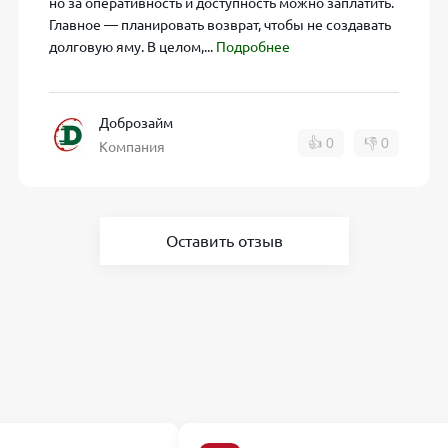
но за оперативность и доступность можно заплатить.
дчёркивает большую лояльность к заёмщикам с плохой кр
Главное — планировать возврат, чтобы не создавать
долговую яму. В целом,...
Подробнее
лимиты вам нужны, плюс от итогового одобрения системы. 
иентирован на суммы вплоть до 100 000 на продолжительн
Доброзайм
👍
0
👎
0
займы с бесплатной неделей.
Компания
брозайм»
Оставить отзыв
рма МФО «Саммит». Информация о ней часто встречается
одукты принадлежат одной компании, просто нацелены на р
курирующие с «Центр Займов» условия, а также акции для
цедур схожа (паспорт, карта, российское гражданство, возр
редитной историей?