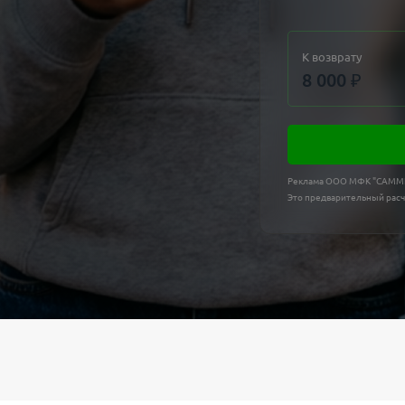
К возврату
8 000
₽
Реклама ООО МФК "САММ
Это предварительный расч