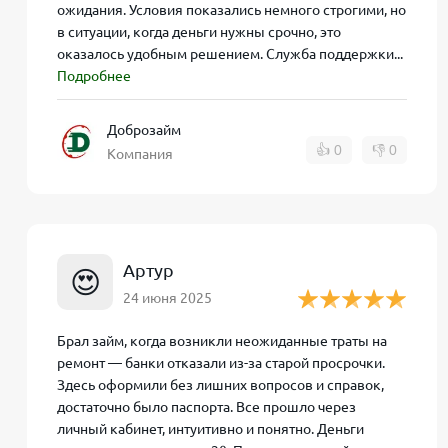
ожидания. Условия показались немного строгими, но
Как подать заявку в «КотоЗа
в ситуации, когда деньги нужны срочно, это
оказалось удобным решением. Служба поддержки...
Подробнее
Аналогичная процедура: нужно зарегистрировать л
При первой заявке зачастую доступна беспроцентна
краткосрочные займы без переплат. Если вы уже 
Доброзайм
👍
0
👎
0
одобрении может быть принято не только автомати
Компания
платежеспособности или подлинности введённых 
Чем отличаются «Центр Займ
Артур
😍
24 июня 2025
Хотя оба продукта принадлежат МФК «Саммит» (или
Брал займ, когда возникли неожиданные траты на
Центр займов
предлагает две основные линии: «Б
ремонт — банки отказали из-за старой просрочки.
до 12 месяцев). Это удобно, когда вы хотите з
Здесь оформили без лишних вопросов и справок,
короткий период без процентов.
достаточно было паспорта. Все прошло через
личный кабинет, интуитивно и понятно. Деньги
КотоЗайм
может выдавать и долгосрочные, и к