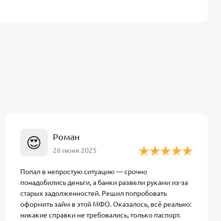
роверку
но владелец
и отсутствии
нтов с
буются
Роман
😍
есь с
26 июня 2025
ельском
Попал в непростую ситуацию — срочно
 около 15–30
понадобились деньги, а банки развели руками из-за
старых задолженностей. Решил попробовать
оформить займ в этой МФО. Оказалось, всё реально:
никакие справки не требовались, только паспорт.