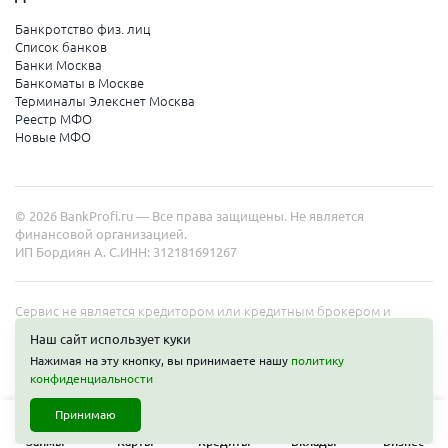
Банкротство физ. лиц
Список банков
Банки Москва
Банкоматы в Москве
Терминалы Элекснет Москва
Реестр МФО
Новые МФО
© 2026 BankProfi.ru — Все права защищены. Не является
финансовой организацией.
ИП Бордиян А. С.
ИНН: 312181691267
Сервис не является кредитором или кредитным брокером и
работает в интересах представленных организаций. Информация
Наш сайт использует куки
на сайте не является публичной офертой. Полные условия услуг
Нажимая на эту кнопку, вы принимаете нашу
политику
уточняйте на сайте организаций.
конфиденциальности
Принимаю
Займы
Карты
Кредиты
Вклады
Бизнес