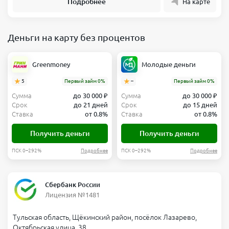
Подробнее
На карте
Деньги на карту без процентов
Greenmoney
Молодые деньги
5
Первый займ 0%
–
Первый займ 0%
Сумма
до 30 000 ₽
Сумма
до 30 000 ₽
Срок
до 21 дней
Срок
до 15 дней
Ставка
от 0.8%
Ставка
от 0.8%
Получить деньги
Получить деньги
ПСК 0–292%
Подробнее
ПСК 0–292%
Подробнее
Сбербанк России
Лицензия №1481
Тульская область, Щёкинский район, посёлок Лазарево,
Октябрьская улица, 38