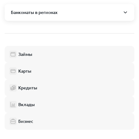
Банкоматы в регионах
Москва и область
Пушкино
Люберцы
Займы
Балашиха
Одинцово
Карты
Химки
Кредиты
Электросталь
Реутов
Вклады
Домодедово
Бизнес
Подольск
Мытищи