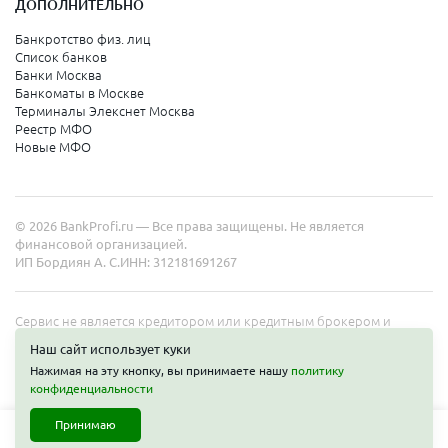
ДОПОЛНИТЕЛЬНО
Санкт-Петербург
Банкротство физ. лиц
Список банков
Краснодарский край
Банки Москва
Банкоматы в Москве
Армавир
Терминалы Элекснет Москва
Реестр МФО
Сочи
Новые МФО
Краснодар
Новороссийск
© 2026 BankProfi.ru — Все права защищены. Не является
Анапа
финансовой организацией.
ИП Бордиян А. С.
ИНН: 312181691267
Геленджик
Туапсе
Сервис не является кредитором или кредитным брокером и
работает в интересах представленных организаций. Информация
Ейск
Наш сайт использует куки
на сайте не является публичной офертой. Полные условия услуг
Нажимая на эту кнопку, вы принимаете нашу
политику
уточняйте на сайте организаций.
конфиденциальности
Свердловская область
Принимаю
Екатеринбург