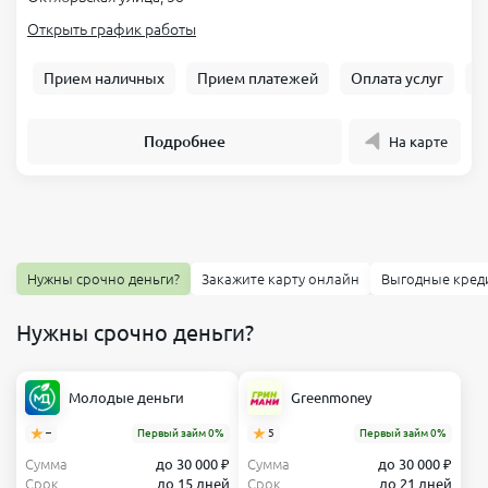
Открыть график работы
Прием наличных
Прием платежей
Оплата услуг
Б
Подробнее
На карте
Нужны срочно деньги?
Закажите карту онлайн
Выгодные кред
Нужны срочно деньги?
Молодые деньги
Greenmoney
–
Первый займ 0%
5
Первый займ 0%
Сумма
до 30 000 ₽
Сумма
до 30 000 ₽
Срок
до 15 дней
Срок
до 21 дней