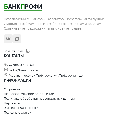
Королёв
Москва
Независимый финансовый агрегатор. Помогаем найти лучшие
Сергиев Посад
условия по займам, кредитам, банковским картам и вкладам.
Сравнивайте предложения и выбирайте лучшее.
Жуковский
Орехово-Зуево
Щёлково
Тёмная тема
КОНТАКТЫ
Красногорск
+7 906 601 90 68
Видное
hello@bankprofi.ru
Москва, посёлок Трёхгорка, ул. Трёхгорная, д.4
Зеленоград
ИНФОРМАЦИЯ
Серпухов
О проекте
Пользовательское соглашение
Политика обработки персональных данных
Санкт-Петербург и Ленинградская область
Партнеры
Эксперты Банкпрофи
Колпино
Полезные статьи