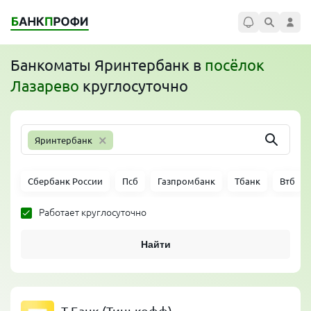
Банкоматы
Яринтербанк
в
посёлок
Лазарево
круглосуточно
×
Яринтербанк
Сбербанк России
Псб
Газпромбанк
Тбанк
Втб
Работает круглосуточно
Найти