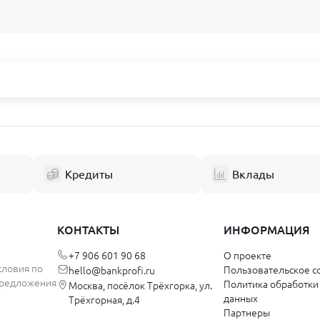
а Башкортостан
Ярославская область
к
Ярославль
Рыбинск
Кредиты
Вклады
й
Калининградская область
к
Калининград
КОНТАКТЫ
ИНФОРМАЦИЯ
кий край
+7 906 601 90 68
О проекте
Ульяновская область
словия по
Пользовательское с
hello@bankprofi.ru
 предложения
Политика обработки
Москва, посёлок Трёхгорка, ул.
Димитровград
данных
Трёхгорная, д.4
Ульяновск
Партнеры