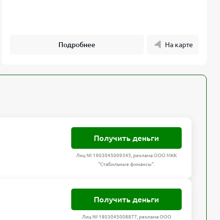
Подробнее
На карте
Получить деньги
Лиц № 1903045009345, реклама ООО МКК
"Стабильные финансы".
Получить деньги
Лиц № 1803045008877, реклама ООО