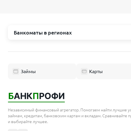
Банкоматы в регионах
Москва и область
Республик
Пушкино
Нефтекамс
Люберцы
Уфа
Займы
Карты
Балашиха
Октябрьски
Одинцово
Стерлитама
Химки
Салават
Электросталь
Красноярс
Реутов
Независимый финансовый агрегатор. Помогаем найти лучшие у
займам, кредитам, банковским картам и вкладам. Сравнивайте
Домодедово
Норильск
и выбирайте лучшее.
Подольск
Красноярск