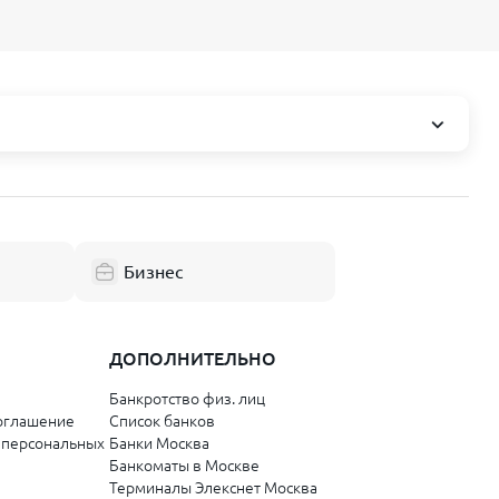
Смоленская область
Смоленск
Республика Коми
Бизнес
Сыктывкар
Ухта
ДОПОЛНИТЕЛЬНО
Банкротство физ. лиц
Забайкальский край
оглашение
Список банков
 персональных
Банки Москва
Чита
Банкоматы в Москве
Терминалы Элекснет Москва