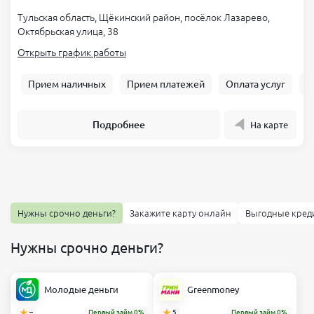
Тульская область, Щёкинский район, посёлок Лазарево,
Октябрьская улица, 38
Открыть график работы
Прием наличных
Прием платежей
Оплата услуг
Б
Подробнее
На карте
Нужны срочно деньги?
Закажите карту онлайн
Выгодные кред
Нужны срочно деньги?
Молодые деньги
Greenmoney
–
Первый займ 0%
5
Первый займ 0%