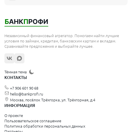
Мытищи
Королёв
Москва
Независимый финансовый агрегатор. Помогаем найти лучшие
Сергиев Посад
условия по займам, кредитам, банковским картам и вкладам.
Сравнивайте предложения и выбирайте лучшее.
Жуковский
Орехово-Зуево
Щёлково
Тёмная тема
КОНТАКТЫ
Красногорск
+7 906 601 90 68
Видное
hello@bankprofi.ru
Москва, посёлок Трёхгорка, ул. Трёхгорная, д.4
Зеленоград
ИНФОРМАЦИЯ
Серпухов
О проекте
Пользовательское соглашение
Политика обработки персональных данных
Санкт-Петербург и Ленинградская область
Партнеры