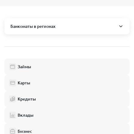
Банкоматы в регионах
Москва и область
Пушкино
Люберцы
Займы
Балашиха
Одинцово
Карты
Химки
Кредиты
Электросталь
Реутов
Вклады
Домодедово
Бизнес
Подольск