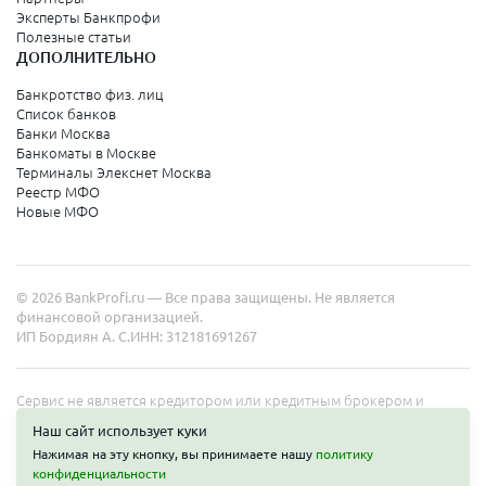
Эксперты Банкпрофи
Колпино
Полезные статьи
ДОПОЛНИТЕЛЬНО
Санкт-Петербург
Банкротство физ. лиц
Список банков
Краснодарский край
Банки Москва
Банкоматы в Москве
Армавир
Терминалы Элекснет Москва
Реестр МФО
Сочи
Новые МФО
Краснодар
Новороссийск
© 2026 BankProfi.ru — Все права защищены. Не является
Анапа
финансовой организацией.
ИП Бордиян А. С.
ИНН: 312181691267
Геленджик
Туапсе
Сервис не является кредитором или кредитным брокером и
работает в интересах представленных организаций. Информация
Ейск
Наш сайт использует куки
на сайте не является публичной офертой. Полные условия услуг
Нажимая на эту кнопку, вы принимаете нашу
политику
уточняйте на сайте организаций.
конфиденциальности
Свердловская область