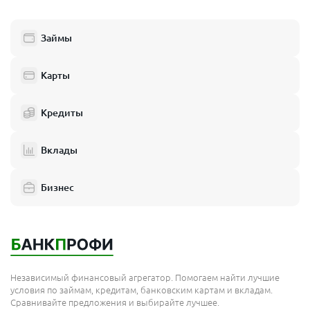
Люберцы
Займы
Балашиха
Одинцово
Карты
Химки
Кредиты
Электросталь
Реутов
Вклады
Домодедово
Бизнес
Подольск
Мытищи
Королёв
Москва
Независимый финансовый агрегатор. Помогаем найти лучшие
Сергиев Посад
условия по займам, кредитам, банковским картам и вкладам.
Сравнивайте предложения и выбирайте лучшее.