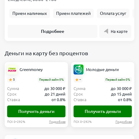
Прием наличных
Прием платежей
Оплата услуг
Б
Подробнее
На карте
Деньги на карту без процентов
Greenmoney
Молодые деньги
5
Первый займ 0%
–
Первый займ 0%
Сумма
до 30 000 ₽
Сумма
до 30 000 ₽
Срок
до 21 дней
Срок
до 15 дней
Ставка
от 0.8%
Ставка
от 0.8%
Получить деньги
Получить деньги
ПСК 0–292%
Подробнее
ПСК 0–292%
Подробнее