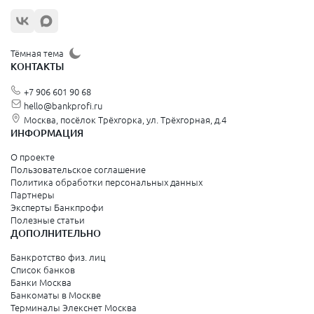
Жуковский
Орехово-Зуево
Щёлково
Тёмная тема
КОНТАКТЫ
Красногорск
+7 906 601 90 68
Видное
hello@bankprofi.ru
Москва, посёлок Трёхгорка, ул. Трёхгорная, д.4
Зеленоград
ИНФОРМАЦИЯ
Серпухов
О проекте
Пользовательское соглашение
Политика обработки персональных данных
Санкт-Петербург и Ленинградская область
Партнеры
Эксперты Банкпрофи
Колпино
Полезные статьи
ДОПОЛНИТЕЛЬНО
Санкт-Петербург
Банкротство физ. лиц
Список банков
Краснодарский край
Банки Москва
Банкоматы в Москве
Армавир
Терминалы Элекснет Москва