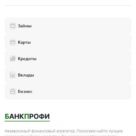
Пушкино
Люберцы
Займы
Балашиха
Одинцово
Карты
Химки
Кредиты
Электросталь
Реутов
Вклады
Домодедово
Бизнес
Подольск
Мытищи
Королёв
Москва
Независимый финансовый агрегатор. Помогаем найти лучшие
Сергиев Посад