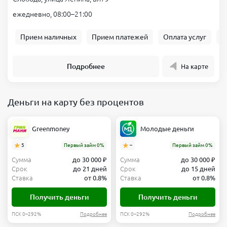
ежедневно, 08:00–21:00
Прием наличных
Прием платежей
Оплата услуг
Б
Подробнее
На карте
Деньги на карту без процентов
Greenmoney
Молодые деньги
5
Первый займ 0%
–
Первый займ 0%
Сумма
до 30 000 ₽
Сумма
до 30 000 ₽
Срок
до 21 дней
Срок
до 15 дней
Ставка
от 0.8%
Ставка
от 0.8%
Получить деньги
Получить деньги
ПСК 0–292%
Подробнее
ПСК 0–292%
Подробнее