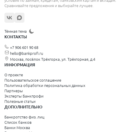
условия по займам, кредитам, банковским картам и вкладам.
Сравнивайте предложения и выбирайте лучшее.
Жуковский
Орехово-Зуево
Щёлково
Тёмная тема
КОНТАКТЫ
Красногорск
+7 906 601 90 68
Видное
hello@bankprofi.ru
Москва, посёлок Трёхгорка, ул. Трёхгорная, д.4
Зеленоград
ИНФОРМАЦИЯ
Серпухов
О проекте
Пользовательское соглашение
Политика обработки персональных данных
Санкт-Петербург и Ленинградская область
Партнеры
Эксперты Банкпрофи
Колпино
Полезные статьи
ДОПОЛНИТЕЛЬНО
Санкт-Петербург
Банкротство физ. лиц
Список банков
Краснодарский край
Банки Москва