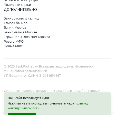
Эксперты Банкпрофи
Колпино
Полезные статьи
ДОПОЛНИТЕЛЬНО
Санкт-Петербург
Банкротство физ. лиц
Список банков
Краснодарский край
Банки Москва
Банкоматы в Москве
Армавир
Терминалы Элекснет Москва
Реестр МФО
Сочи
Новые МФО
Краснодар
Новороссийск
© 2026 BankProfi.ru — Все права защищены. Не является
Анапа
финансовой организацией.
ИП Бордиян А. С.
ИНН: 312181691267
Геленджик
Туапсе
Сервис не является кредитором или кредитным брокером и
работает в интересах представленных организаций. Информация
Ейск
Наш сайт использует куки
на сайте не является публичной офертой. Полные условия услуг
Нажимая на эту кнопку, вы принимаете нашу
политику
уточняйте на сайте организаций.
конфиденциальности
Свердловская область