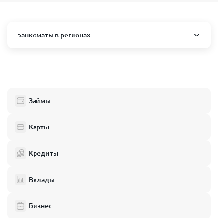
Банкоматы в регионах
Москва и область
Пушкино
Люберцы
Займы
Балашиха
Одинцово
Карты
Химки
Кредиты
Электросталь
Реутов
Вклады
Домодедово
Бизнес
Подольск