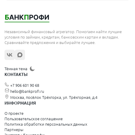
Мытищи
Королёв
Москва
Независимый финансовый агрегатор. Помогаем найти лучшие
Сергиев Посад
условия по займам, кредитам, банковским картам и вкладам.
Сравнивайте предложения и выбирайте лучшее.
Жуковский
Орехово-Зуево
Щёлково
Тёмная тема
КОНТАКТЫ
Красногорск
+7 906 601 90 68
Видное
hello@bankprofi.ru
Москва, посёлок Трёхгорка, ул. Трёхгорная, д.4
Зеленоград
ИНФОРМАЦИЯ
Серпухов
О проекте
Пользовательское соглашение
Политика обработки персональных данных
Санкт-Петербург и Ленинградская область
Партнеры