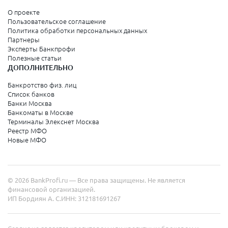
Серпухов
О проекте
Пользовательское соглашение
Политика обработки персональных данных
Санкт-Петербург и Ленинградская область
Партнеры
Эксперты Банкпрофи
Колпино
Полезные статьи
ДОПОЛНИТЕЛЬНО
Санкт-Петербург
Банкротство физ. лиц
Список банков
Краснодарский край
Банки Москва
Банкоматы в Москве
Армавир
Терминалы Элекснет Москва
Реестр МФО
Сочи
Новые МФО
Краснодар
Новороссийск
© 2026 BankProfi.ru — Все права защищены. Не является
Анапа
финансовой организацией.
ИП Бордиян А. С.
ИНН: 312181691267
Геленджик
Туапсе