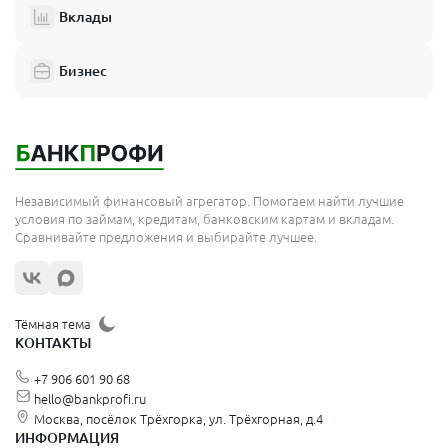
Реутов
Вклады
Домодедово
Бизнес
Подольск
Мытищи
Королёв
Москва
Независимый финансовый агрегатор. Помогаем найти лучшие
Сергиев Посад
условия по займам, кредитам, банковским картам и вкладам.
Сравнивайте предложения и выбирайте лучшее.
Жуковский
Орехово-Зуево
Щёлково
Тёмная тема
КОНТАКТЫ
Красногорск
+7 906 601 90 68
Видное
hello@bankprofi.ru
Москва, посёлок Трёхгорка, ул. Трёхгорная, д.4
Зеленоград
ИНФОРМАЦИЯ