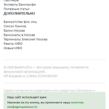
Партнеры
Эксперты Банкпрофи
Колпино
Полезные статьи
ДОПОЛНИТЕЛЬНО
Санкт-Петербург
Банкротство физ. лиц
Список банков
Краснодарский край
Банки Москва
Банкоматы в Москве
Армавир
Терминалы Элекснет Москва
Реестр МФО
Сочи
Новые МФО
Краснодар
Новороссийск
© 2026 BankProfi.ru — Все права защищены. Не является
Анапа
финансовой организацией.
ИП Бордиян А. С.
ИНН: 312181691267
Геленджик
Туапсе
Сервис не является кредитором или кредитным брокером и
работает в интересах представленных организаций. Информация
Ейск
Наш сайт использует куки
на сайте не является публичной офертой. Полные условия услуг
Нажимая на эту кнопку, вы принимаете нашу
политику
уточняйте на сайте организаций.
конфиденциальности
Свердловская область