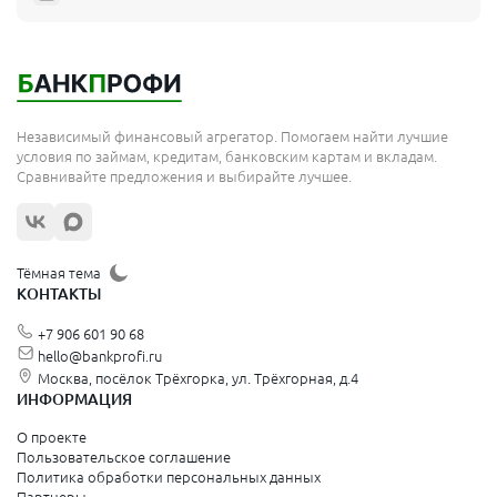
Мытищи
Королёв
Москва
Независимый финансовый агрегатор. Помогаем найти лучшие
Сергиев Посад
условия по займам, кредитам, банковским картам и вкладам.
Сравнивайте предложения и выбирайте лучшее.
Жуковский
Орехово-Зуево
Щёлково
Тёмная тема
КОНТАКТЫ
Красногорск
+7 906 601 90 68
Видное
hello@bankprofi.ru
Москва, посёлок Трёхгорка, ул. Трёхгорная, д.4
Зеленоград
ИНФОРМАЦИЯ
Серпухов
О проекте
Пользовательское соглашение
Политика обработки персональных данных
Санкт-Петербург и Ленинградская область