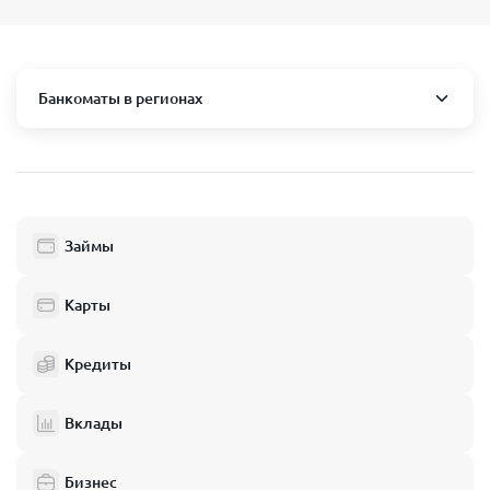
Банкоматы в регионах
Москва и область
Пушкино
Люберцы
Займы
Балашиха
Одинцово
Карты
Химки
Кредиты
Электросталь
Реутов
Вклады
Домодедово
Бизнес
Подольск