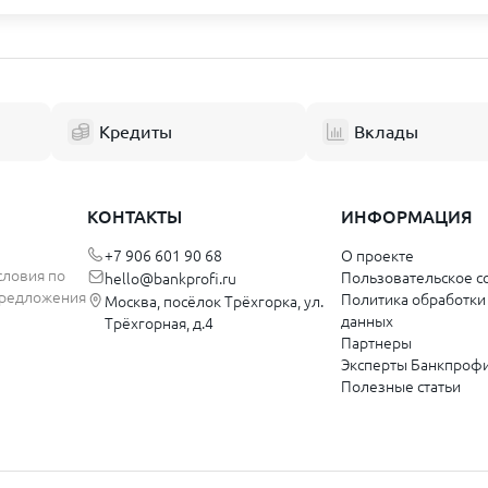
а Башкортостан
Ярославская область
к
Ярославль
Рыбинск
Кредиты
Вклады
й
Калининградская область
к
Калининград
КОНТАКТЫ
ИНФОРМАЦИЯ
кий край
+7 906 601 90 68
О проекте
Ульяновская область
словия по
Пользовательское с
hello@bankprofi.ru
 предложения
Политика обработки
Москва, посёлок Трёхгорка, ул.
Димитровград
данных
Трёхгорная, д.4
Ульяновск
Партнеры
Эксперты Банкпроф
Полезные статьи
Хабаровский край
ка Крым
Комсомольск-на-Амуре
Хабаровск