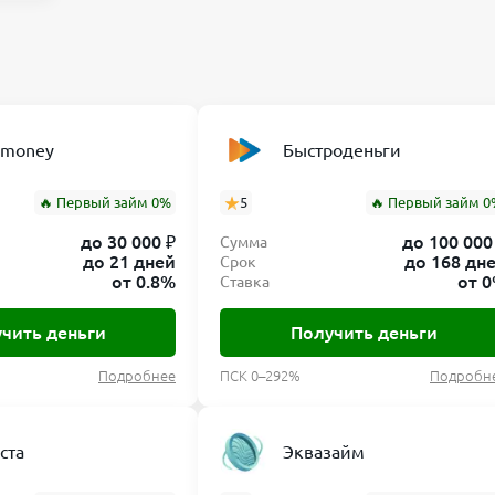
nmoney
Быстроденьги
🔥 Первый займ 0%
5
🔥 Первый займ 0
до 30 000 ₽
до 100 000
Сумма
до 21 дней
до 168 дн
Срок
от 0.8%
от 
Ставка
чить деньги
Получить деньги
Подробнее
ПСК 0–292%
Подробн
ста
Эквазайм