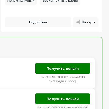
Прием наличных
Бесконтактные карты
Подробнее
На карте
Получить деньги
Лиц № 2110573000002, реклама МФК
БЫСТРОДЕНЬГИ (ООО).
Получить деньги
Лиц № 1903045009345, реклама ООО МКК