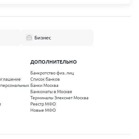
Смоленская область
Смоленск
Республика Коми
Бизнес
Сыктывкар
Ухта
ДОПОЛНИТЕЛЬНО
Банкротство физ. лиц
Забайкальский край
оглашение
Список банков
 персональных
Банки Москва
Чита
Банкоматы в Москве
Терминалы Элекснет Москва
Орловская область
и
Реестр МФО
Новые МФО
Орёл
Республика Саха (Якутия)