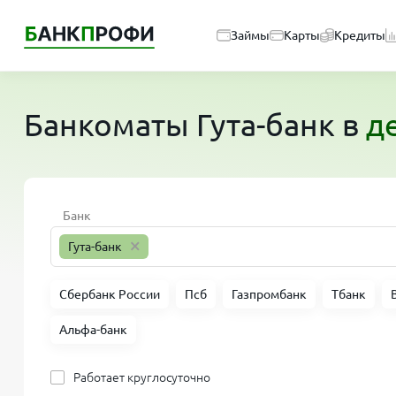
Займы
Карты
Кредиты
Банкоматы
Гута-банк
в
д
Банк
×
Гута-банк
Сбербанк России
Псб
Газпромбанк
Тбанк
Альфа-банк
Работает круглосуточно