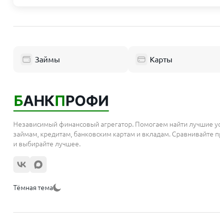
Москва и область
Республик
Пушкино
Нефтекамс
Люберцы
Уфа
Займы
Карты
Балашиха
Октябрьски
Одинцово
Стерлитама
Химки
Салават
Электросталь
Красноярс
Реутов
Независимый финансовый агрегатор. Помогаем найти лучшие у
займам, кредитам, банковским картам и вкладам. Сравнивайте
Домодедово
Норильск
и выбирайте лучшее.
Подольск
Красноярск
Мытищи
Ачинск
Королёв
Тёмная тема
Республи
Москва
Сергиев Посад
Керчь