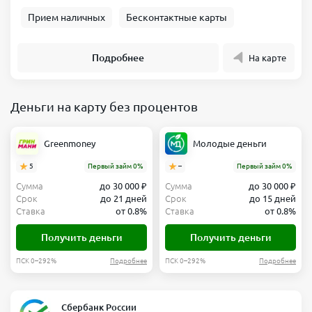
Прием наличных
Бесконтактные карты
Подробнее
На карте
Деньги на карту без процентов
Greenmoney
Молодые деньги
5
Первый займ 0%
–
Первый займ 0%
Сумма
до 30 000 ₽
Сумма
до 30 000 ₽
Срок
до 21 дней
Срок
до 15 дней
Ставка
от 0.8%
Ставка
от 0.8%
Получить деньги
Получить деньги
ПСК 0–292%
Подробнее
ПСК 0–292%
Подробнее
Сбербанк России