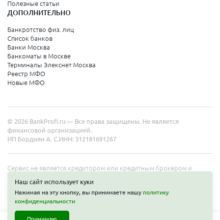
Полезные статьи
ДОПОЛНИТЕЛЬНО
Санкт-Петербург
Банкротство физ. лиц
Список банков
Краснодарский край
Банки Москва
Банкоматы в Москве
Армавир
Терминалы Элекснет Москва
Реестр МФО
Сочи
Новые МФО
Краснодар
Новороссийск
© 2026 BankProfi.ru — Все права защищены. Не является
Анапа
финансовой организацией.
ИП Бордиян А. С.
ИНН: 312181691267
Геленджик
Туапсе
Сервис не является кредитором или кредитным брокером и
работает в интересах представленных организаций. Информация
Ейск
Наш сайт использует куки
на сайте не является публичной офертой. Полные условия услуг
Нажимая на эту кнопку, вы принимаете нашу
политику
уточняйте на сайте организаций.
конфиденциальности
Свердловская область
Принимаю