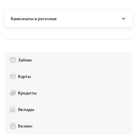
Банкоматы в регионах
Москва и область
Пушкино
Люберцы
Займы
Балашиха
Одинцово
Карты
Химки
Кредиты
Электросталь
Реутов
Вклады
Домодедово
Бизнес
Подольск