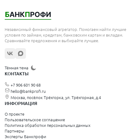
Мытищи
Королёв
Москва
Независимый финансовый агрегатор. Помогаем найти лучшие
Сергиев Посад
условия по займам, кредитам, банковским картам и вкладам.
Сравнивайте предложения и выбирайте лучшее.
Жуковский
Орехово-Зуево
Щёлково
Тёмная тема
КОНТАКТЫ
Красногорск
+7 906 601 90 68
Видное
hello@bankprofi.ru
Москва, посёлок Трёхгорка, ул. Трёхгорная, д.4
Зеленоград
ИНФОРМАЦИЯ
Серпухов
О проекте
Пользовательское соглашение
Политика обработки персональных данных
Санкт-Петербург и Ленинградская область
Партнеры
Эксперты Банкпрофи
Колпино