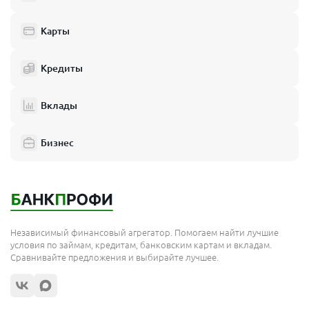
Балашиха
Одинцово
Карты
Химки
Кредиты
Электросталь
Реутов
Вклады
Домодедово
Бизнес
Подольск
Мытищи
Королёв
Москва
Независимый финансовый агрегатор. Помогаем найти лучшие
Сергиев Посад
условия по займам, кредитам, банковским картам и вкладам.
Сравнивайте предложения и выбирайте лучшее.
Жуковский
Орехово-Зуево