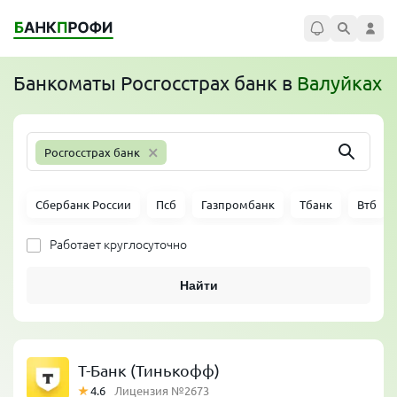
Банкоматы
Росгосстрах банк
в
Валуйках
×
Росгосстрах банк
Сбербанк России
Псб
Газпромбанк
Тбанк
Втб
Работает круглосуточно
Найти
Т-Банк (Тинькофф)
4.6
Лицензия №2673