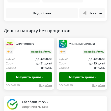
Подробнее
На карте
Деньги на карту без процентов
Greenmoney
Молодые деньги
5
Первый займ 0%
–
Первый займ 0%
Сумма
до 30 000 ₽
Сумма
до 30 000 ₽
Срок
до 21 дней
Срок
до 15 дней
Ставка
от 0.8%
Ставка
от 0.8%
Получить деньги
Получить деньги
ПСК 0–292%
Подробнее
ПСК 0–292%
Подробнее
Сбербанк России
Лицензия №1481