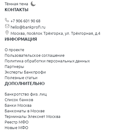
Щёлково
Тёмная тема
КОНТАКТЫ
Красногорск
+7 906 601 90 68
Видное
hello@bankprofi.ru
Москва, посёлок Трёхгорка, ул. Трёхгорная, д.4
Зеленоград
ИНФОРМАЦИЯ
Серпухов
О проекте
Пользовательское соглашение
Политика обработки персональных данных
Санкт-Петербург и Ленинградская область
Партнеры
Эксперты Банкпрофи
Колпино
Полезные статьи
ДОПОЛНИТЕЛЬНО
Санкт-Петербург
Банкротство физ. лиц
Список банков
Краснодарский край
Банки Москва
Банкоматы в Москве
Армавир
Терминалы Элекснет Москва
Реестр МФО
Сочи
Новые МФО
Краснодар