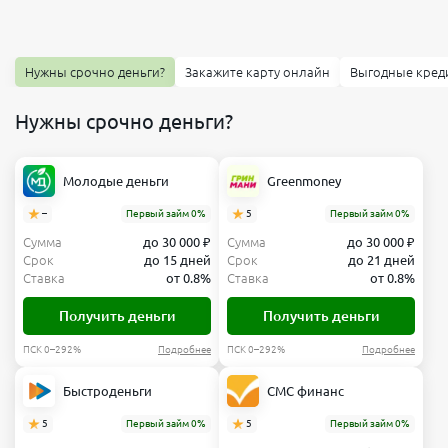
Нужны срочно деньги?
Закажите карту онлайн
Выгодные кред
Нужны срочно деньги?
Молодые деньги
Greenmoney
–
Первый займ 0%
5
Первый займ 0%
Сумма
до 30 000 ₽
Сумма
до 30 000 ₽
Срок
до 15 дней
Срок
до 21 дней
Ставка
от 0.8%
Ставка
от 0.8%
Получить деньги
Получить деньги
ПСК 0–292%
Подробнее
ПСК 0–292%
Подробнее
Быстроденьги
СМС финанс
5
Первый займ 0%
5
Первый займ 0%