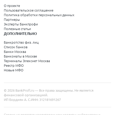
О проекте
Пользовательское соглашение
Политика обработки персональных данных
Партнеры
Эксперты Банкпрофи
Полезные статьи
ДОПОЛНИТЕЛЬНО
Банкротство физ. лиц
Список банков
Банки Москва
Банкоматы в Москве
Терминалы Элекснет Москва
Реестр МФО
Новые МФО
© 2026 BankProfi.ru — Все права защищены. Не является
финансовой организацией.
ИП Бордиян А. С.
ИНН: 312181691267
Сервис не является кредитором или кредитным брокером и