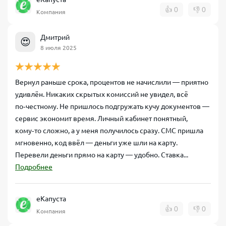
👍
0
👎
0
Компания
Дмитрий
😍
8 июля 2025
Вернул раньше срока, процентов не начислили — приятно
удивлён. Никаких скрытых комиссий не увидел, всё
по‑честному. Не пришлось подгружать кучу документов —
сервис экономит время. Личный кабинет понятный,
кому‑то сложно, а у меня получилось сразу. СМС пришла
мгновенно, код ввёл — деньги уже шли на карту.
Перевели деньги прямо на карту — удобно. Ставка...
Подробнее
еКапуста
👍
0
👎
0
Компания