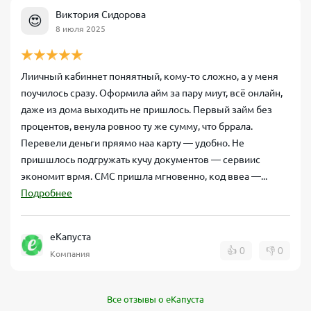
Виктория Сидорова
😍
8 июля 2025
Лиичный кабиннет поняятный, кому‑то сложно, а у меня
поучилось сразу. Оформила айм за пару миут, всё онлайн,
даже из дома выходить не пришлось. Первый займ без
процентов, венула ровноо ту же сумму, что бррала.
Перевели деньги пряямо наа карту — удобно. Не
пришшлось подгружать кучу документов — сервиис
экономит врмя. СМС пришла мгновенно, код ввеа —...
Подробнее
еКапуста
👍
0
👎
0
Компания
Все отзывы о еКапуста