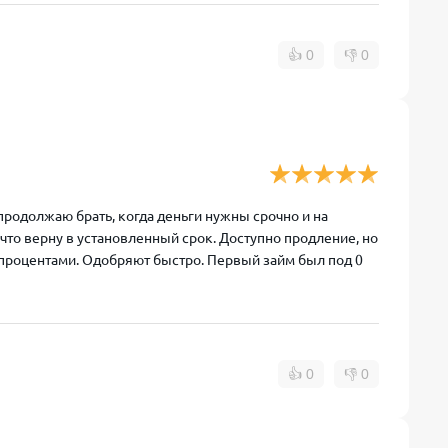
👍
0
👎
0
 продолжаю брать, когда деньги нужны срочно и на
, что верну в установленный срок. Доступно продление, но
у процентами. Одобряют быстро. Первый займ был под 0
👍
0
👎
0