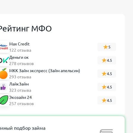
Рейтинг МФО
Max Credit
5
122 отзыва
Деньги ок
4.5
278 отзывов
МКК Займ экспресс (Займ апельсин)
4.5
293 отзыва
ЛайкЗайм
4.5
323 отзыва
Экозайм 24
4.5
257 отзывов
мный подбор займа