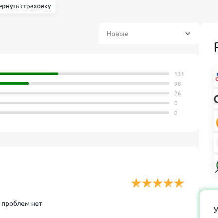
ернуть страховку
131
98
26
0
0
о проблем нет
У