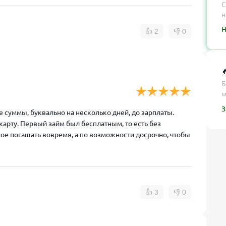
С
н
Н
👍
2
👎
0

Б
м
З
е суммы, буквально на несколько дней, до зарплаты.
карту. Первый займ был бесплатным, то есть без
вное погашать вовремя, а по возможности досрочно, чтобы
👍
3
👎
0