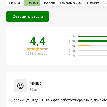
Об МФО
Отзывы
Новости
Списать займы
Отписка
В
Оставить отзыв
5
4.4
4
3
2
255 отзывов
1
Миша
😍
30 июня
полминуты и деньги на карте. работает нормально, пока чт