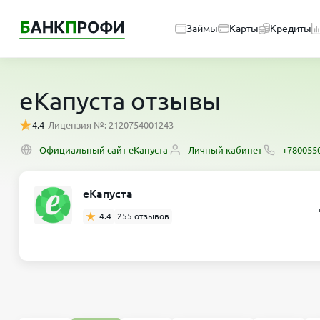
Займы
Карты
Кредиты
еКапуста отзывы
4.4
Лицензия №: 2120754001243
Официальный сайт еКапуста
Личный кабинет
+780055
еКапуста
4.4
255 отзывов