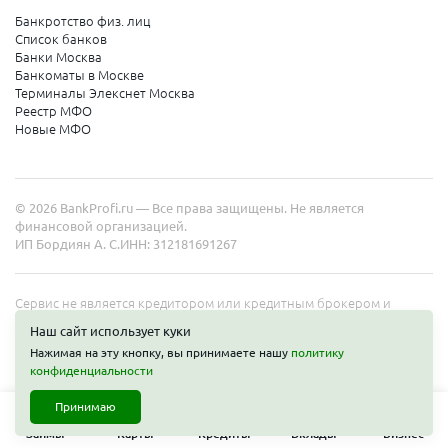
Банкротство физ. лиц
Список банков
Банки Москва
Банкоматы в Москве
Терминалы Элекснет Москва
Реестр МФО
Новые МФО
© 2026 BankProfi.ru — Все права защищены. Не является
финансовой организацией.
ИП Бордиян А. С.
ИНН: 312181691267
Сервис не является кредитором или кредитным брокером и
работает в интересах представленных организаций. Информация
Наш сайт использует куки
на сайте не является публичной офертой. Полные условия услуг
Нажимая на эту кнопку, вы принимаете нашу
политику
уточняйте на сайте организаций.
Получить деньги
конфиденциальности
Принимаю
Займы
Карты
Кредиты
Вклады
Бизнес