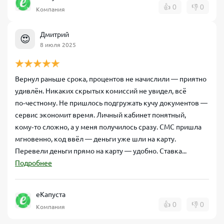
👍
0
👎
0
Компания
Дмитрий
😍
8 июля 2025
Вернул раньше срока, процентов не начислили — приятно
удивлён. Никаких скрытых комиссий не увидел, всё
по‑честному. Не пришлось подгружать кучу документов —
сервис экономит время. Личный кабинет понятный,
кому‑то сложно, а у меня получилось сразу. СМС пришла
мгновенно, код ввёл — деньги уже шли на карту.
Перевели деньги прямо на карту — удобно. Ставка...
Подробнее
еКапуста
👍
0
👎
0
Компания