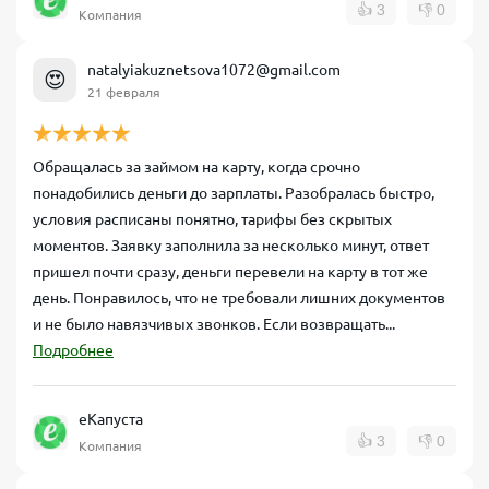
👍
3
👎
0
Компания
natalyiakuznetsova1072@gmail.com
😍
21 февраля
Обращалась за займом на карту, когда срочно
понадобились деньги до зарплаты. Разобралась быстро,
условия расписаны понятно, тарифы без скрытых
моментов. Заявку заполнила за несколько минут, ответ
пришел почти сразу, деньги перевели на карту в тот же
день. Понравилось, что не требовали лишних документов
и не было навязчивых звонков. Если возвращать...
Подробнее
еКапуста
👍
3
👎
0
Компания