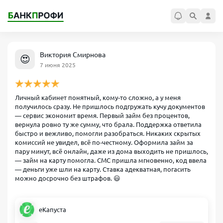
Виктория Смирнова
😍
7 июня 2025
Личный кабинет понятный, кому‑то сложно, а у меня
получилось сразу. Не пришлось подгружать кучу документов
— сервис экономит время. Первый займ без процентов,
вернула ровно ту же сумму, что брала. Поддержка ответила
быстро и вежливо, помогли разобраться. Никаких скрытых
комиссий не увидел, всё по‑честному. Оформила займ за
пару минут, всё онлайн, даже из дома выходить не пришлось,
— займ на карту помогла. СМС пришла мгновенно, код ввела
— деньги уже шли на карту. Ставка адекватная, погасить
можно досрочно без штрафов. 😃
еКапуста