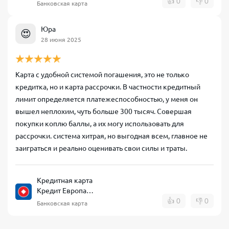
Банк CARD CREDIT
👍
0
👎
0
Банковская карта
Юра
😍
28 июня 2025
Карта с удобной системой погашения, это не только
кредитка, но и карта рассрочки. В частности кредитный
лимит определяется платежеспособностью, у меня он
вышел неплохим, чуть больше 300 тысяч. Совершая
покупки коплю баллы, а их могу использовать для
рассрочки. система хитрая, но выгодная всем, главное не
заиграться и реально оценивать свои силы и траты.
Кредитная карта
Кредит Европа
Банк CARD CREDIT
👍
0
👎
0
Банковская карта