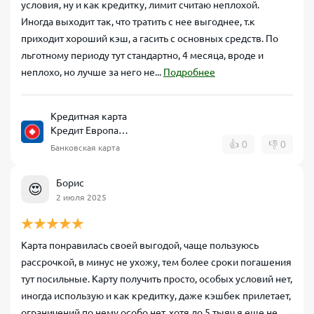
условия, ну и как кредитку, лимит считаю неплохой.
Иногда выходит так, что тратить с нее выгоднее, т.к
приходит хороший кэш, а гасить с основных средств. По
льготному периоду тут стандартно, 4 месяца, вроде и
неплохо, но лучше за него не...
Подробнее
Кредитная карта
Кредит Европа
Банк CARD CREDIT
👍
0
👎
0
Банковская карта
Борис
😍
2 июля 2025
Карта понравилась своей выгодой, чаще пользуюсь
рассрочкой, в минус не ухожу, тем более сроки погашения
тут посильные. Карту получить просто, особых условий нет,
иногда использую и как кредитку, даже кэшбек прилетает,
ограничений по нему особо нет, хотя до 5 тыяч я еще не