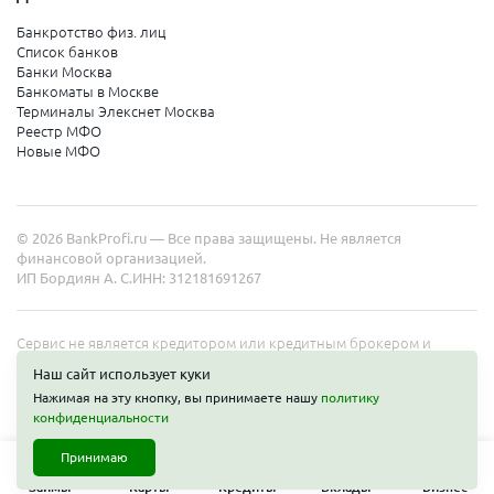
Банкротство физ. лиц
Список банков
Банки Москва
Банкоматы в Москве
Терминалы Элекснет Москва
Реестр МФО
Новые МФО
© 2026 BankProfi.ru — Все права защищены. Не является
финансовой организацией.
ИП Бордиян А. С.
ИНН: 312181691267
Сервис не является кредитором или кредитным брокером и
работает в интересах представленных организаций. Информация
Наш сайт использует куки
на сайте не является публичной офертой. Полные условия услуг
Нажимая на эту кнопку, вы принимаете нашу
политику
уточняйте на сайте организаций.
конфиденциальности
Принимаю
Займы
Карты
Кредиты
Вклады
Бизнес