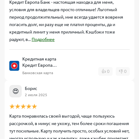
Кредит Европа Банк - настоящая находка для меня,
условия для владельцев просто отличные! Льготный
период продолжительный, мне всегда удается вовремя
погасить долг, ни разу еще не платил проценты, да и
кредитный лимит у меня приличный. Кэшбэки тоже
радуют, в...
Подробнее
Кредитная карта
Кредит Европа
Банк CARD CREDIT
👍
0
👎
0
Банковская карта
Борис
😍
2 июля 2025
Карта понравилась своей выгодой, чаще пользуюсь
рассрочкой, в минус не ухожу, тем более сроки погашения
тут посильные. Карту получить просто, особых условий нет,
иногда использую и как кредитку, даже кэшбек прилетает,