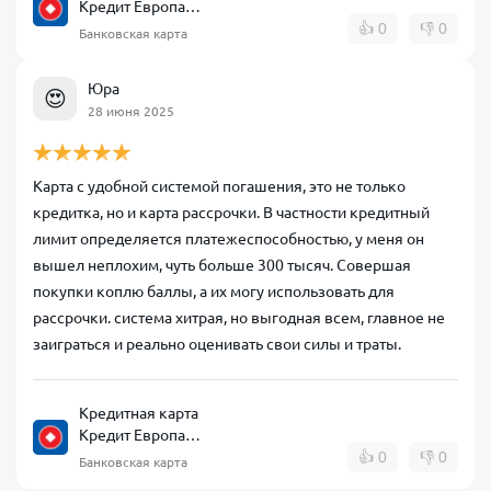
Кредит Европа
Банк CARD CREDIT
👍
0
👎
0
Банковская карта
Юра
😍
28 июня 2025
Карта с удобной системой погашения, это не только
кредитка, но и карта рассрочки. В частности кредитный
лимит определяется платежеспособностью, у меня он
вышел неплохим, чуть больше 300 тысяч. Совершая
покупки коплю баллы, а их могу использовать для
рассрочки. система хитрая, но выгодная всем, главное не
заиграться и реально оценивать свои силы и траты.
Кредитная карта
Кредит Европа
Банк CARD CREDIT
👍
0
👎
0
Банковская карта