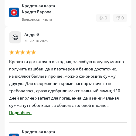
Кредитная карта
Кредит Европа
Банк CARD CREDIT
👍
0
👎
0
Банковская карта
Андрей
😍
30 июня 2025
Кредитка достаточно выгодная, за любую покупку можно
получить кэшбек, да и партнеров у банков достаточно,
начисляют баллы и прочее, можно сэкономить сумму
другую. Для оформления кроме паспорта ничего не
требовалось, сразу одобрили максимальный лимит, 120
дней вполне хватает для погашения, да и минимальная
сумма тут небольшая, в общем с головой вполне...
Подробнее
Кредитная карта