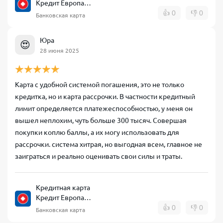
Кредит Европа
Банк CARD CREDIT
👍
0
👎
0
Банковская карта
Юра
😍
28 июня 2025
Карта с удобной системой погашения, это не только
кредитка, но и карта рассрочки. В частности кредитный
лимит определяется платежеспособностью, у меня он
вышел неплохим, чуть больше 300 тысяч. Совершая
покупки коплю баллы, а их могу использовать для
рассрочки. система хитрая, но выгодная всем, главное не
заиграться и реально оценивать свои силы и траты.
Кредитная карта
Кредит Европа
Банк CARD CREDIT
👍
0
👎
0
Банковская карта