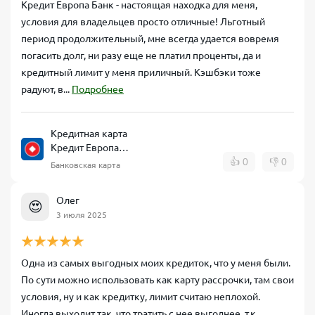
Кредит Европа Банк - настоящая находка для меня,
условия для владельцев просто отличные! Льготный
период продолжительный, мне всегда удается вовремя
погасить долг, ни разу еще не платил проценты, да и
кредитный лимит у меня приличный. Кэшбэки тоже
радуют, в...
Подробнее
Кредитная карта
Кредит Европа
Банк CARD CREDIT
👍
0
👎
0
Банковская карта
Олег
😍
3 июля 2025
Одна из самых выгодных моих кредиток, что у меня были.
По сути можно использовать как карту рассрочки, там свои
условия, ну и как кредитку, лимит считаю неплохой.
Иногда выходит так, что тратить с нее выгоднее, т.к