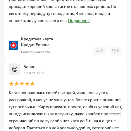
приходит хороший кэш, а гасить с основных средств. По
льготному периоду тут стандартно, 4 месяца, вроде и
неплохо, но лучше за него не...
Подробнее
Кредитная карта
Кредит Европа
Банк CARD CREDIT
👍
0
👎
0
Банковская карта
Борис
😍
2 июля 2025
Карта понравилась своей выгодой, чаще пользуюсь
рассрочкой, в минус не ухожу, тем более сроки погашения
тут посильные. Карту получить просто, особых условий нет,
иногда использую и как кредитку, даже кэшбек прилетает,
ограничений по нему особо нет, хотя до 5 тыяч я еще не
добирал. Тратиться по ней реально удобно, категорий нет,