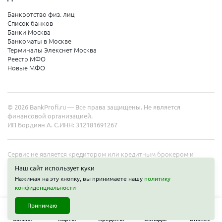
Банкротство физ. лиц
Список банков
Банки Москва
Банкоматы в Москве
Терминалы Элекснет Москва
Реестр МФО
Новые МФО
© 2026 BankProfi.ru — Все права защищены. Не является
финансовой организацией.
ИП Бордиян А. С.
ИНН: 312181691267
Сервис не является кредитором или кредитным брокером и
работает в интересах представленных организаций. Информация
Наш сайт использует куки
на сайте не является публичной офертой. Полные условия услуг
Нажимая на эту кнопку, вы принимаете нашу
политику
уточняйте на сайте организаций.
конфиденциальности
Принимаю
Займы
Карты
Кредиты
Вклады
Бизнес