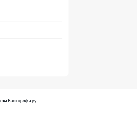
 ₽ (первый займ)
повторный)
 день
том Банкпрофи ру
СНИЛС, ИНН при необходимости)