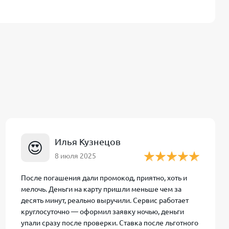
,
но
подтверждения
витии рынка
. В нем
ичном
 сразу
Илья Кузнецов
😍
8 июля 2025
бинет
После погашения дали промокод, приятно, хоть и
аты
: вы
мелочь. Деньги на карту пришли меньше чем за
ок.
десять минут, реально выручили. Сервис работает
круглосуточно — оформил заявку ночью, деньги
латежей и
упали сразу после проверки. Ставка после льготного