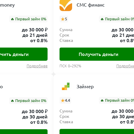
nmoney
СМС финанс
ы долга за счёт штрафов и пеней. В договоре с МФО обыч
ждый день просрочки).
🔥 Первый займ 0%
5
🔥 Первый займ 0
льзуйтесь
пролонгацией
займа через личный кабинет Зай
до 30 000 ₽
до 30 000
Сумма
нное число дней, но также увеличит итоговую переплату и
до 21 дней
до 21 дн
Срок
от 0.8%
от 0.
Ставка
ариант — частично погасить долг, чтобы снизить ежеднев
чить деньги
Получить деньги
ополнительных расходов. Не затягивайте с решением про
Подробнее
ПСК 0–292%
Подробн
у связаться по телефону горячей линии и объяснить ситу
выгодный выход из ситуации (например, реструктуризац
Займер
ro
дств
4.4
🔥 Первый займ 0
🔥 Первый займ 0%
до 30 000
до 30 000 ₽
Сумма
тся на вашу карту или указанный счет практически мгнов
до 30 дн
до 30 дней
Срок
ков, поэтому вы получите средства уже через несколько 
от 0.
от 0.8%
Ставка