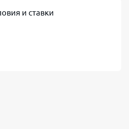
овия и ставки
я,
и справку о