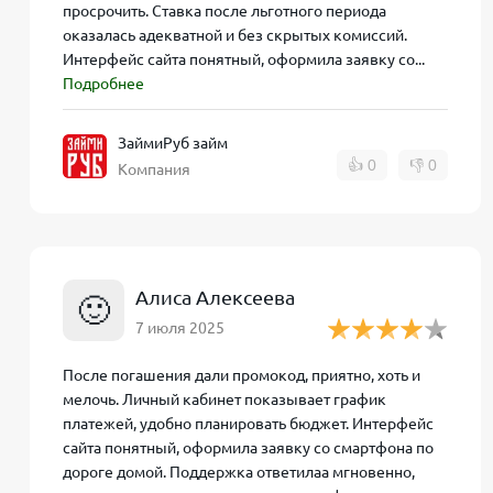
уведомления о новых акциях и бонусах. Если воз
просрочить. Ставка после льготного периода
связаться с поддержкой ЗаймиРуб через онлайн-ча
оказалась адекватной и без скрытых комиссий.
Интерфейс сайта понятный, оформила заявку со...
Служба поддержки и контак
Подробнее
ЗаймиРуб займ
Если у вас возникли вопросы по займу или услуга
👍
0
👎
0
Компания
по телефону горячей линии и через электронную п
Операторы работают в будни, уточняйте режим раб
Контакт
Дан
Алиса Алексеева
🙂
Телефон горячей линии
8 (80
7 июля 2025
Электронная почта
info
После погашения дали промокод, приятно, хоть и
мелочь. Личный кабинет показывает график
Режим работы поддержки
9:00 
платежей, удобно планировать бюджет. Интерфейс
сайта понятный, оформила заявку со смартфона по
По запросу ЗаймиРуб займ телефон достаточно наб
дороге домой. Поддержка ответилаа мгновенно,
службой поддержки. При звонке или письме обяза