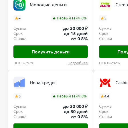
Молодые деньги
Gree
можно скорее: просрочка влечёт увеличение сумм
пеня (например, по 0,1–0,2% от суммы долга за ка
–
🔥 Первый займ 0%
5
Если вы не можете вернуть деньги вовремя, воспо
до 30 000 ₽
Сумма
Сумма
автоматически продлит срок возврата на согласова
до 15 дней
Срок
Срок
от 0.8%
Ставка
Ставка
начисления дополнительных процентов. Ещё один в
и договориться с поддержкой об отсрочке.
Получить деньги
Полу
Важно: чем меньше срок просрочки, тем меньше д
ПСК 0–292%
Подробнее
ПСК 0–292%
возникновении финансовых трудностей лучше сраз
менеджеру ЗаймиРуб — возможно, вам предложат 
задолженности).
Нова кредит
Cashi
Оплата займа и перевод сре
5
🔥 Первый займ 0%
4.4
до 30 000 ₽
Сумма
Сумма
После одобрения заявки деньги по займу переводя
до 30 дней
Срок
Срок
ЗаймиРуб работает с большинством российских бан
от 0.8%
Ставка
Ставка
оформления.