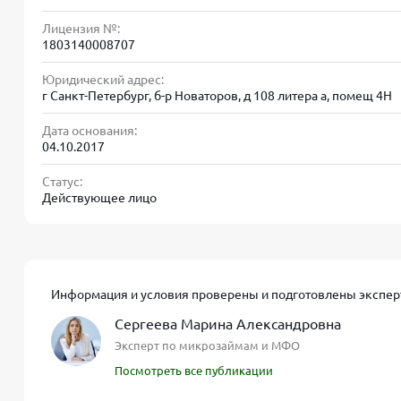
Параметр
Значение
Лицензия №:
Сумма займа
1 000 – 30 000
1803140008707
до 50 000 ₽ (
Юридический адрес:
г Санкт-Петербург, б-р Новаторов, д 108 литера а, помещ 4Н
Срок займа
7 – 30 дней
Дата основания:
04.10.2017
Процентная ставка
1,6% – 2,0% в
Статус:
Решение по заявке
до 15 минут
Действующее лицо
Максимальный срок
30 дней
Минимальный возраст
20 лет
Информация и условия проверены и подготовлены экспер
Гражданство
Россия
Сергеева Марина Александровна
Эксперт по микрозаймам и МФО
Документы
Паспорт РФ (
Посмотреть все публикации