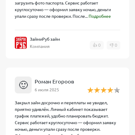
никают вопросы по кредиту, из личного кабинета можно н
загрузить фото паспорта. Сервис работает
т или форму обратной связи.
круглосуточно — оформил заявку ночью, деньги
упали сразу после проверки. После...
Подробнее
ты
ЗаймиРуб займ
м, служба поддержки ЗаймиРуб всегда готова помочь. Свя
👍
0
👎
0
Компания
очту. Номер телефона и адрес e-mail представлены в табл
оты, чтобы дозвониться к оператору напрямую.
ные
Роман Егороов
🙂
0) 350-25-25
6 июля 2025
@fastmoney.ru
Закрыл займ досрочно и переплаты не увидел,
приятно удивлён. Личный кабинет показывает
– 18:00 (понедельник – пятница)
график платежей, удобно планировать бюджет.
Сервис работает круглосуточно — оформил заявку
рать приведенный выше номер горячей линии, чтобы сраз
ночью, деньги упали сразу после проверки.
тельно укажите свои ФИО и номер заявки для ускорения