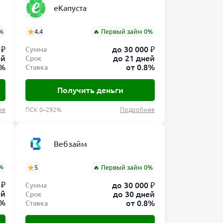
еКапуста
но прописана
%
4.4
🔥 Первый займ 0%
миРуб. Это
 ₽
до 30 000 ₽
Сумма
з-за
ей
до 21 дней
Срок
8%
от 0.8%
Ставка
ную нагрузку,
Получить деньги
блемы. При
ее
ПСК 0–292%
Подробнее
ацию
ию
Вебзайм
%
5
🔥 Первый займ 0%
 ₽
до 30 000 ₽
Сумма
енно.
ей
до 30 дней
Срок
минут после
8%
от 0.8%
Ставка