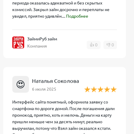
апрямую
периода оказалась адекватной и без скрытых
комиссий. Закрыл займ досрочно и переплаты не
увидел, приятно удивлён....
Подробнее
ЗаймиРуб займ
заться можно
👍
0
👎
0
Компания
ице ниже.
Наталья Соколова
😍
6 июля 2025
Интерфейс сайта понятный, оформила заявку со
смартфона по дороге домой. После погашения дали
промокод, приятно, хоть и мелочь. Деньги на карту
пришли меньше чем за десять минут, реально
у связаться со
выручилаи, потому что Взял займ оказался кстати.
 обработки