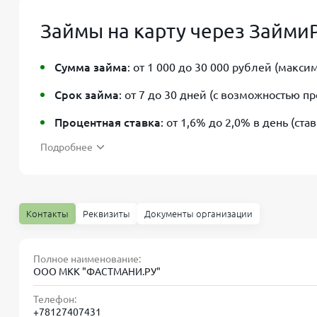
Займы на карту через ЗаймиР
Сумма займа
: от 1 000 до 30 000 рублей (максим
Срок займа
: от 7 до 30 дней (с возможностью п
Процентная ставка
: от 1,6% до 2,0% в день (ста
Подробнее
Требования к заемщику
: возраст 20–70 лет, гр
действующий паспорт РФ и карта любого банка.
Необходимые документы
: только паспорт; при 
Контакты
Реквизиты
Документы организации
доходах.
Полное наименование:
ООО МКК "ФАСТМАНИ.РУ"
Телефон:
+78127407431