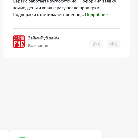
Сервис работает круглосуточно — оформил заявку
ночью, деньги упали сразу после проверки.
Поддержка ответилаа мгновенно,...
Подробнее
ЗаймиРуб займ
👍
0
👎
0
Компания
саться. Для
ны email-
жку ЗаймиРуб
еньги, если
ия.
 долг как