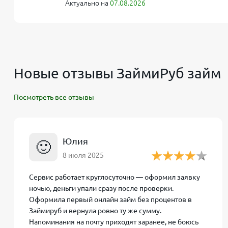
ЗаймиРуб
(ООО МКК «Фастмани.ру», бренд FastMo
Актуально на
07.08.2026
предоставляющая быстрые
микрозаймы
на карту 
зарегистрироваться и войти в личный кабинет За
деньги переводятся на банковскую карту в течени
микрофинансовых организаций
, работающих по 
микрофинансов, предлагая своим заемщикам удоб
Новые отзывы ЗаймиРуб займ
Личный кабинет ЗаймиРуб
Посмотреть все отзывы
После регистрации на сайте ЗаймиРуб каждый пол
доступны все функции: подача заявки на займ, за
кабинете можно выбрать сумму и срок будущего м
Юлия
🙂
отправить заявку на рассмотрение.
8 июля 2025
В интерфейсе личного кабинета легко отследить с
Сервис работает круглосуточно — оформил заявку
оформляется договор и деньги поступают на вашу
ночью, деньги упали сразу после проверки.
можете погасить займ картой онлайн или пролонгир
Оформила первый онлайн займ без процентов в
Займируб и вернула ровно ту же сумму.
В меню личного кабинета представлены настройки 
Напоминания на почту приходят заранее, не боюсь