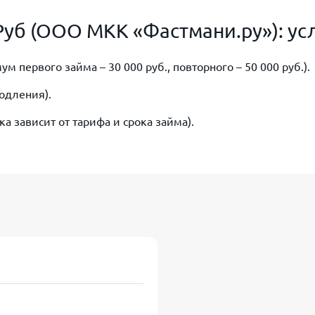
уб (ООО МКК «Фастмани.ру»): усл
ум первого займа – 30 000 руб., повторного – 50 000 руб.).
родления).
вка зависит от тарифа и срока займа).
ажданство РФ, постоянная регистрация в регионе присутстви
повторных или крупных займах могут потребовать СНИЛС ил
Отсканируйте qr код и оформите займ в ЗаймиРуб