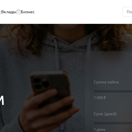
Вклады
Бизнес
Сумма займа
м
1 000 ₽
Срок (дней)
1 день