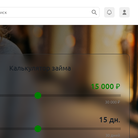
Калькулятор займа
15 000
₽
30 000 ₽
15
дн.
30 дней