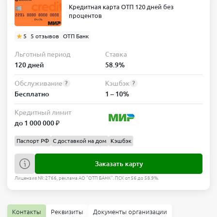
Кредитная карта ОТП 120 дней без
процентов
5
5 отзывов
ОТП Банк
Льготный период
Ставка
120 дней
58.9%
Обслуживание
Кэшбэк
?
?
Бесплатно
1 – 10%
Кредитный лимит
до 1 000 000 ₽
Паспорт РФ
С доставкой на дом
Кэшбэк
Заказать карту
Лицензия №: 2766, реклама АО "ОТП БАНК". ПСК от 56 до 58.9%.
Контакты
Реквизиты
Документы организации