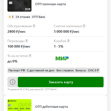
ОТП премиум карта
5
24 отзыва
ОТП Банк
Обслуживание
Снятие наличных
?
?
2800 ₽/мес
5 000 000 ₽/мес
Переводы
Кэшбэк
?
?
100 000 ₽/мес
1 - 5%
% на остаток
?
до 0%
Паспорт РФ
С доставкой на дом
Без справок
Бонусы
СМС 0 ₽
Заказать карту
Лицензия №: 2766, реклама АО "ОТП БАНК".
ОТП дебетовая карта