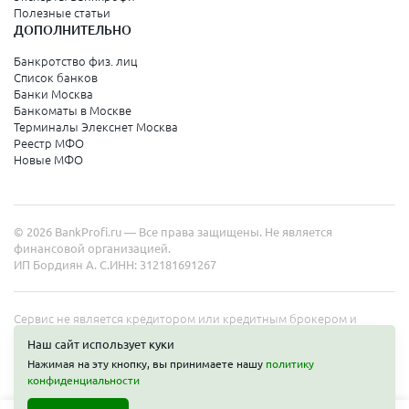
Полезные статьи
ДОПОЛНИТЕЛЬНО
Банкротство физ. лиц
Список банков
Банки Москва
Банкоматы в Москве
Терминалы Элекснет Москва
Реестр МФО
Новые МФО
© 2026 BankProfi.ru — Все права защищены. Не является
финансовой организацией.
ИП Бордиян А. С.
ИНН: 312181691267
Сервис не является кредитором или кредитным брокером и
работает в интересах представленных организаций. Информация
Наш сайт использует куки
на сайте не является публичной офертой. Полные условия услуг
Нажимая на эту кнопку, вы принимаете нашу
политику
уточняйте на сайте организаций.
конфиденциальности