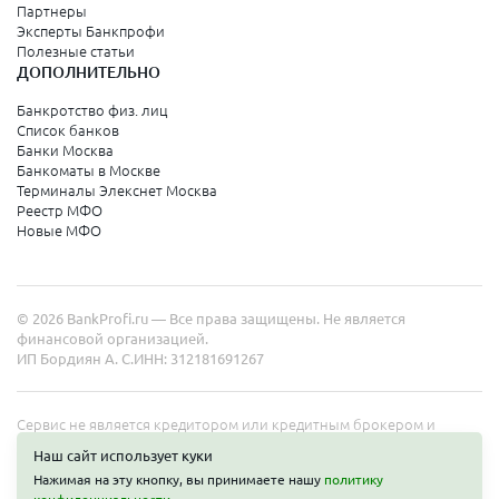
Партнеры
Эксперты Банкпрофи
Полезные статьи
ДОПОЛНИТЕЛЬНО
Банкротство физ. лиц
Список банков
Банки Москва
Банкоматы в Москве
Терминалы Элекснет Москва
Реестр МФО
Новые МФО
© 2026 BankProfi.ru — Все права защищены. Не является
финансовой организацией.
ИП Бордиян А. С.
ИНН: 312181691267
Сервис не является кредитором или кредитным брокером и
работает в интересах представленных организаций. Информация
Наш сайт использует куки
на сайте не является публичной офертой. Полные условия услуг
Нажимая на эту кнопку, вы принимаете нашу
политику
уточняйте на сайте организаций.