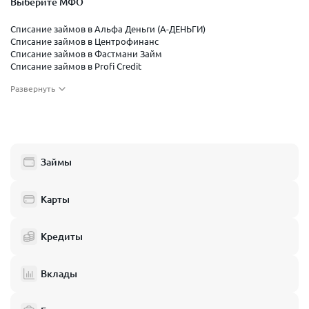
Выберите МФО
Списание займов в Альфа Деньги (А-ДЕНЬГИ)
Списание займов в Центрофинанс
Списание займов в Фастмани Займ
Списание займов в Profi Credit
Списание займов в Смарт Займ
Развернуть
Списание займов в Московский Капитал
Списание займов в Займер
Списание займов в Фин 5 займ
Списание займов в Бюджет займ
Списание займов в Грин мани
Списание займов в Финлайнер
Займы
Списание займов в Умные наличные
Списание займов в Небус
Списание займов в Быстроденьги
Карты
Кредиты
Вклады