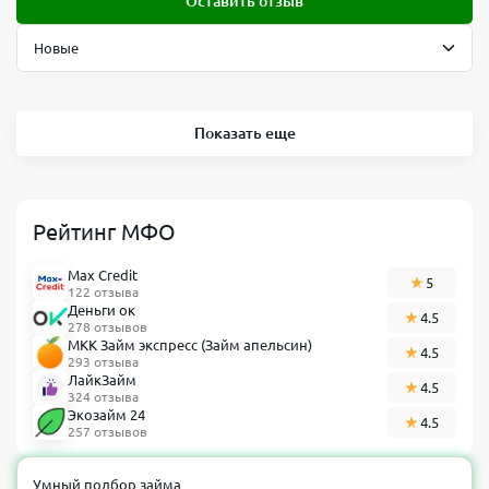
Оставить отзыв
Показать еще
Рейтинг МФО
Max Credit
5
122 отзыва
Деньги ок
4.5
278 отзывов
МКК Займ экспресс (Займ апельсин)
4.5
293 отзыва
ЛайкЗайм
4.5
324 отзыва
Экозайм 24
4.5
257 отзывов
Умный подбор займа