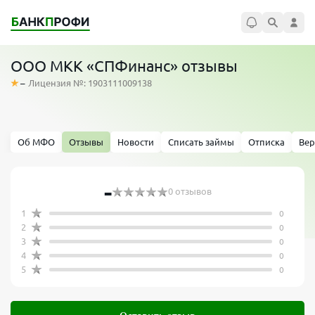
ООО МКК «СПФинанс» отзывы
–
Лицензия №: 1903111009138
Об МФО
Отзывы
Новости
Списать займы
Отписка
Вер
-
0 отзывов
1
0
2
0
3
0
4
0
5
0