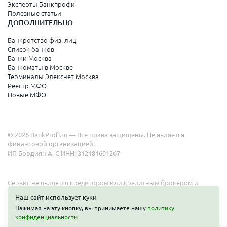
Эксперты Банкпрофи
Полезные статьи
ДОПОЛНИТЕЛЬНО
Банкротство физ. лиц
Список банков
Банки Москва
Банкоматы в Москве
Терминалы Элекснет Москва
Реестр МФО
Новые МФО
© 2026 BankProfi.ru — Все права защищены. Не является
финансовой организацией.
ИП Бордиян А. С.
ИНН: 312181691267
Сервис не является кредитором или кредитным брокером и
работает в интересах представленных организаций. Информация
Наш сайт использует куки
на сайте не является публичной офертой. Полные условия услуг
Нажимая на эту кнопку, вы принимаете нашу
политику
уточняйте на сайте организаций.
конфиденциальности