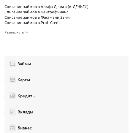
Списание займов в Альфа Деньги (А-ДЕНЬГИ)
Списание займов в Центрофинанс
Списание займов в Фастмани Займ
Списание займов в Profi Credit
Списание займов в Смарт Займ
Развернуть
Списание займов в Московский Капитал
Списание займов в Займер
Списание займов в Фин 5 займ
Списание займов в Бюджет займ
Списание займов в Грин мани
Списание займов в Финлайнер
Займы
Списание займов в Умные наличные
Списание займов в Небус
Списание займов в Быстроденьги
Карты
Кредиты
Вклады
Бизнес