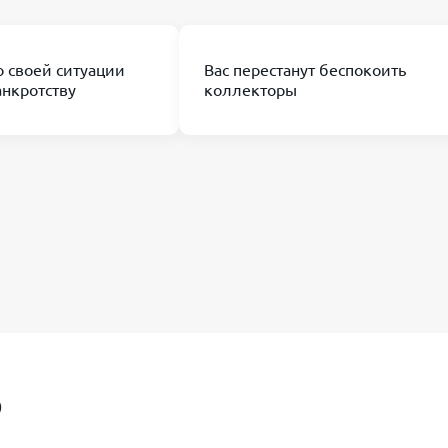
о своей ситуации
Вас перестанут беспокоить
анкротству
коллекторы
О