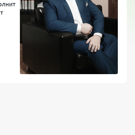
олнит
т