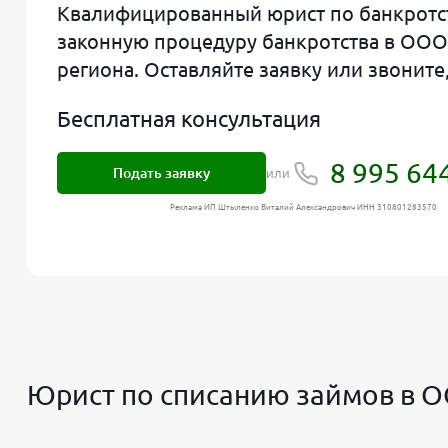
Квалифицированный юрист по банкротст
законную процедуру банкротства в ООО 
региона. Оставляйте заявку или звонит
Бесплатная консультация
8 995 64
Подать заявку
или
Реклама ИП Штыленко Виталий Александрович ИНН 310801283570
Юрист по списанию займов в 