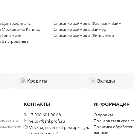
в Центрофинанс
Списание займов в Фастмани Займ
в Московский Капитал
Списание займов в Займер
в Грин мани
Списание займов в Финлайнер
в Быстроденьги
Кредиты
Вклады
КОНТАКТЫ
ИНФОРМАЦИЯ
+7 906 601 90 68
О проекте
словия по
Пользовательское с
hello@bankprofi.ru
 предложения
Политика обработки
Москва, посёлок Трёхгорка, ул.
данных
Трёхгорная, д.4