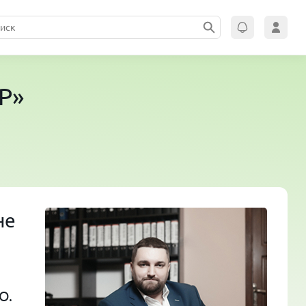
Р»
не
О.