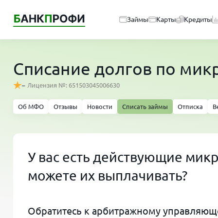
Займы
Карты
Кредиты
Списание долгов по ми
–
Лицензия №: 651503045006630
Об МФО
Отзывы
Новости
Списать займы
Отписка
В
У вас есть действующие мик
можете их выплачивать?
Обратитесь к арбитражному управляюще