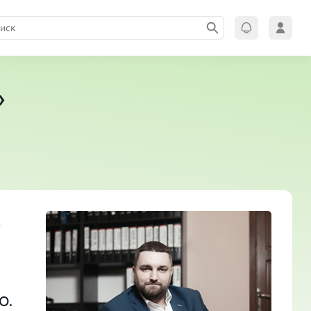
»
е
О.