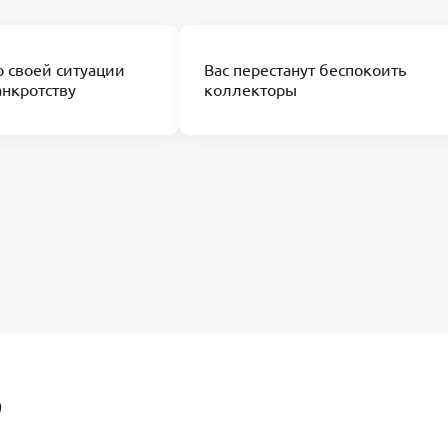
о своей ситуации
Вас перестанут беспокоить
анкротству
коллекторы
О