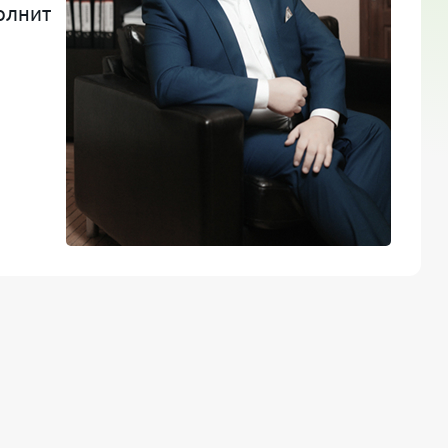
олнит