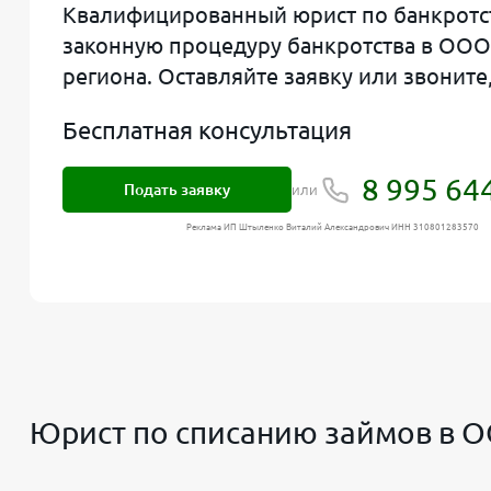
Квалифицированный юрист по банкротст
законную процедуру банкротства в ООО 
региона. Оставляйте заявку или звонит
Бесплатная консультация
8 995 64
Подать заявку
или
Реклама ИП Штыленко Виталий Александрович ИНН 310801283570
Юрист по списанию займов в 