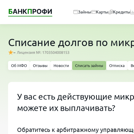
Займы
Карты
Кредиты
Списание долгов по мик
–
Лицензия №: 1703504008153
Об МФО
Отзывы
Новости
Списать займы
Отписка
В
У вас есть действующие мик
можете их выплачивать?
Обратитесь к арбитражному управляюще