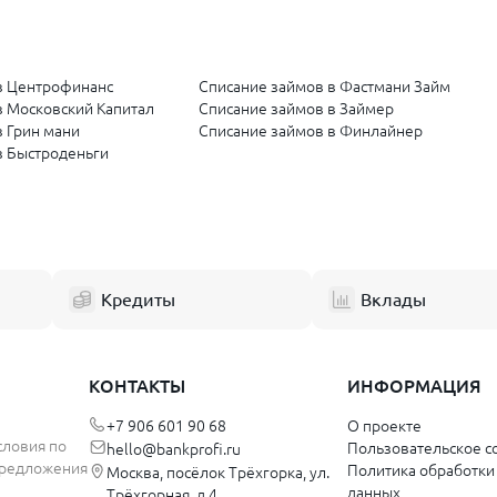
в Центрофинанс
Списание займов в Фастмани Займ
в Московский Капитал
Списание займов в Займер
в Грин мани
Списание займов в Финлайнер
в Быстроденьги
Кредиты
Вклады
КОНТАКТЫ
ИНФОРМАЦИЯ
+7 906 601 90 68
О проекте
словия по
Пользовательское с
hello@bankprofi.ru
 предложения
Политика обработки
Москва, посёлок Трёхгорка, ул.
данных
Трёхгорная, д.4